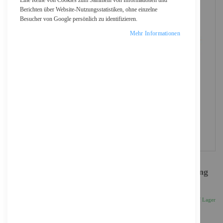
Eine Reihe von Cookies zum Sammeln von Informationen und
Berichten über Website-Nutzungsstatistiken, ohne einzelne
Besucher von Google persönlich zu identifizieren.
Mehr Informationen
Sophos Central Intercept X Advanced - Erneuerung
der Abonnement-Lizenz (4 Monate)
24,83 €
Inkl. 19% MwSt., zzgl.
Versand
Auf Lager
Anzahl
IN DEN WARENKORB