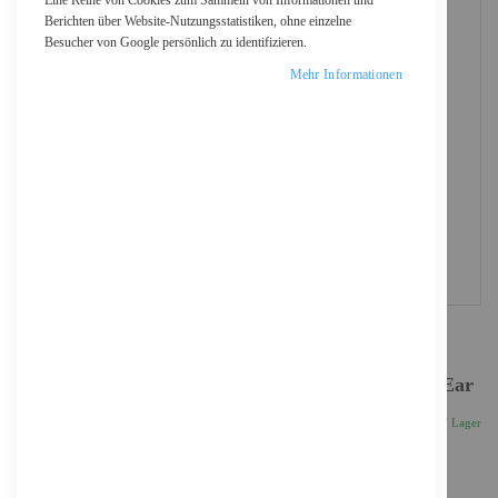
Eine Reihe von Cookies zum Sammeln von Informationen und
Berichten über Website-Nutzungsstatistiken, ohne einzelne
Besucher von Google persönlich zu identifizieren.
Mehr Informationen
Jabra Evolve2 65 Flex MS Stereo - Headset - On-Ear
227,71 €
Inkl. 19% MwSt., zzgl.
Versand
Auf Lager
Anzahl
IN DEN WARENKORB