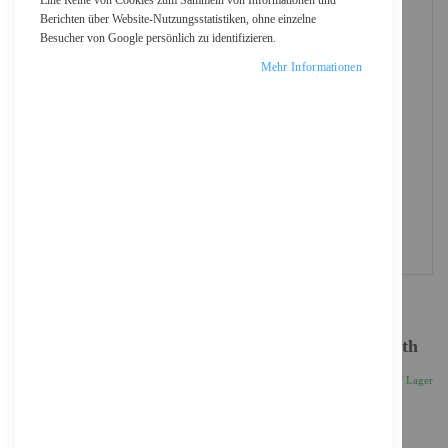
Eine Reihe von Cookies zum Sammeln von Informationen und
Berichten über Website-Nutzungsstatistiken, ohne einzelne
Besucher von Google persönlich zu identifizieren.
Mehr Informationen
Jabra Speak2 75 MS - Freisprechtelefon - Bluetooth
234,18 €
Inkl. 19% MwSt., zzgl.
Versand
Auf Lager
Anzahl
IN DEN WARENKORB