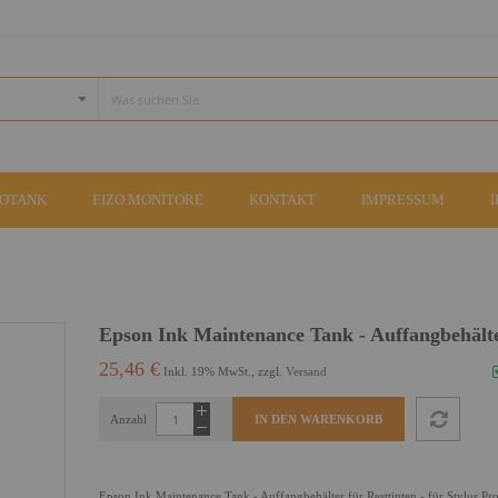
COTANK
EIZO MONITORE
KONTAKT
IMPRESSUM
Epson Ink Maintenance Tank - Auffangbehält
25,46 €
Inkl. 19% MwSt., zzgl.
Versand
Anzahl
IN DEN WARENKORB
Epson Ink Maintenance Tank - Auffangbehälter für Resttinten - für Stylus Pr