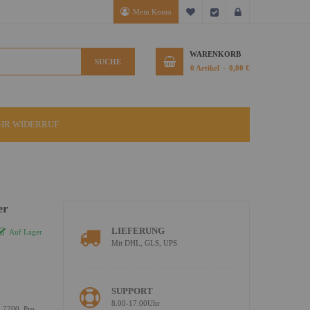
Mein Konto
Mein Wunschzettel
Kasse
Anmelden
WARENKORB
SUCHE
0
Artikel
0,00 €
IHR WIDERRUF
er
LIEFERUNG
Auf Lager
Mit DHL, GLS, UPS
SUPPORT
8.00-17.00Uhr
o 7700, Pro