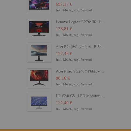
697,17 €
Inkl. MwSt., zzgl.
Versand
Lenovo Legion R27fc-30 - LED-Monitor - Gaming - gebogen - 68.6 cm (27")
178,81 €
Inkl. MwSt., zzgl.
Versand
Acer B246WL ymiprx - B Series - LED-Monitor - 61 cm (24")
137,45 €
Inkl. MwSt., zzgl.
Versand
Acer Nitro VG240Y P6bip - VG0 Series - LCD-Monitor - Gaming - 61 cm (24")
88,16 €
Inkl. MwSt., zzgl.
Versand
HP V24i G5 - LED-Monitor - 61 cm (24") (23.8" sichtbar) - 1920 x 1080 Full HD (1080p)
122,49 €
Inkl. MwSt., zzgl.
Versand