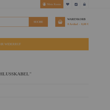
Mein Konto
Mein Wunschzettel
Kasse
Anmelden
WARENKORB
SUCHE
0
Artikel
0,00 €
IHR WIDERRUF
CHLUSSKABEL"