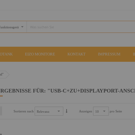
COTANK
EIZO MONITORE
KONTAKT
IMPRESSUM
el"
RGEBNISSE FÜR: "USB-C+ZU+DISPLAYPORT-ANS
Sortieren nach
Anzeigen
pro Seite
an