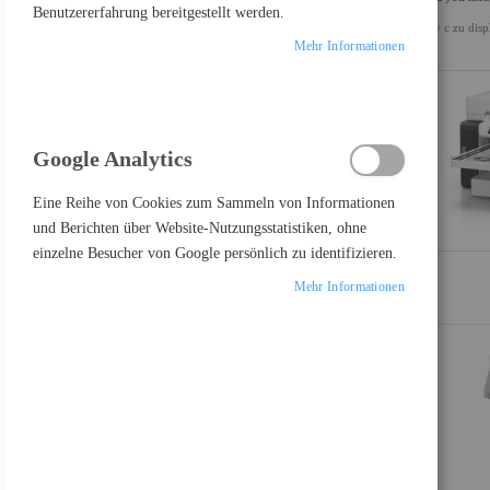
Benutzererfahrung bereitgestellt werden.
usv c zu disp
ALLES LÖSCHEN
Mehr Informationen
Google Analytics
PRODUKTE VERGLEICHEN
Eine Reihe von Cookies zum Sammeln von Informationen
und Berichten über Website-Nutzungsstatistiken, ohne
Sie haben keine Artikel in Ihrer Vergleichsliste
einzelne Besucher von Google persönlich zu identifizieren.
Mehr Informationen
FEATURED PRODUCT
Samsung Odyssey OLED G8 S27FG810SU - G81SF Series - OLED-Monitor - Gaming - 68.6 cm (27")
697,17 €
Inkl. MwSt., zzgl.
Versand
Lenovo Legion R27fc-30 - LED-Monitor - Gaming - gebogen - 68.6 cm (27")