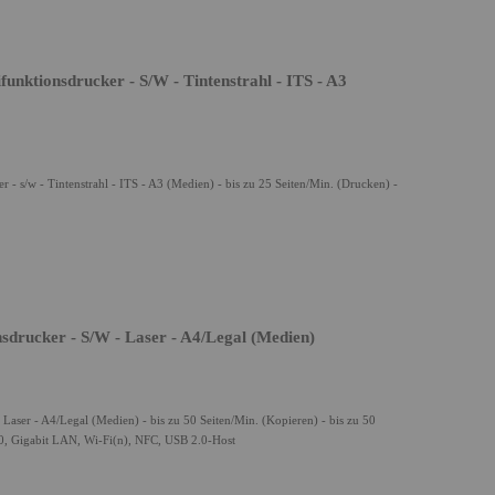
nktionsdrucker - S/w - Tintenstrahl - ITS - A3
 s/w - Tintenstrahl - ITS - A3 (Medien) - bis zu 25 Seiten/Min. (Drucken) -
drucker - S/w - Laser - A4/Legal (Medien)
aser - A4/Legal (Medien) - bis zu 50 Seiten/Min. (Kopieren) - bis zu 50
.0, Gigabit LAN, Wi-Fi(n), NFC, USB 2.0-Host