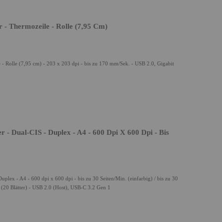
- Thermozeile - Rolle (7,95 Cm)
 Rolle (7,95 cm) - 203 x 203 dpi - bis zu 170 mm/Sek. - USB 2.0, Gigabit
- Dual-CIS - Duplex - A4 - 600 Dpi X 600 Dpi - Bis
ex - A4 - 600 dpi x 600 dpi - bis zu 30 Seiten/Min. (einfarbig) / bis zu 30
(20 Blätter) - USB 2.0 (Host), USB-C 3.2 Gen 1