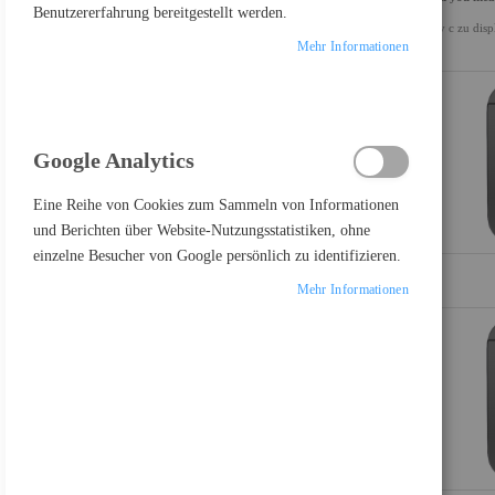
Benutzererfahrung bereitgestellt werden.
ALLES LÖSCHEN
usv c zu disp
Mehr Informationen
Einkaufsoptionen
KATEGORIE
Artikel
Multifunktionsgeräte
202
Google Analytics
Artikel
Drucker
546
Eine Reihe von Cookies zum Sammeln von Informationen
Artikel
Zubehör Drucker
168
und Berichten über Website-Nutzungsstatistiken, ohne
Artikel
Scanner
103
einzelne Besucher von Google persönlich zu identifizieren.
Artikel
Zubehör Scanner
1
Mehr Informationen
EINKAUFSPREIS NETTO
Artikel
0,00 €
-
99,99 €
160
Artikel
100,00 €
-
199,99 €
161
Artikel
200,00 €
-
299,99 €
182
Artikel
300,00 €
-
399,99 €
103
Artikel
400,00 €
-
499,99 €
62