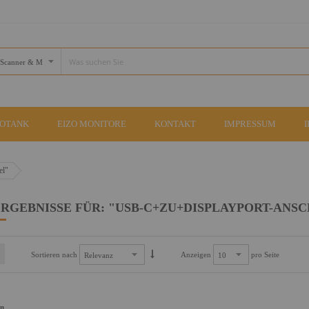
COTANK
EIZO MONITORE
KONTAKT
IMPRESSUM
el"
RGEBNISSE FÜR: "USB-C+ZU+DISPLAYPORT-ANS
Sortieren nach
Anzeigen
pro Seite
an