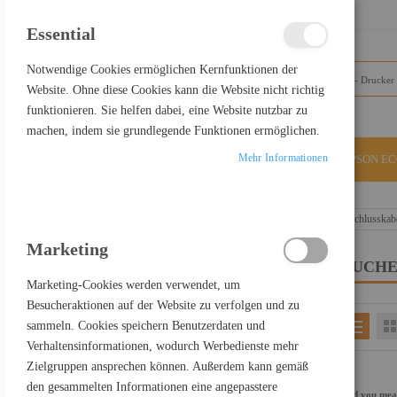
SCHLIESSEN
Essential
Notwendige Cookies ermöglichen Kernfunktionen der
Website. Ohne diese Cookies kann die Website nicht richtig
funktionieren. Sie helfen dabei, eine Website nutzbar zu
machen, indem sie grundlegende Funktionen ermöglichen.
Mehr Informationen
ALLE KATEGORIEN
EPSON E
Home
Suchergebnisse für: "USB-C+zu+DisplayPort-Anschlusskab
Marketing
SUCHE
FILTER PRODUCTS BY
Marketing-Cookies werden verwendet, um
Besucheraktionen auf der Website zu verfolgen und zu
sammeln. Cookies speichern Benutzerdaten und
EINKAUFEN NACH
Verhaltensinformationen, wodurch Werbedienste mehr
Kategorie
Drucker Scanner &
Zielgruppen ansprechen können. Außerdem kann gemäß
Multifunktionsgeräte
den gesammelten Informationen eine angepasstere
Did you me