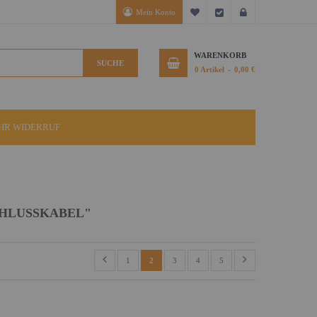
Mein Konto
Mein Wunschzettel
Kasse
Anmelden
WARENKORB
SUCHE
0
Artikel
0,00 €
IHR WIDERRUF
CHLUSSKABEL"
1
2
3
4
5