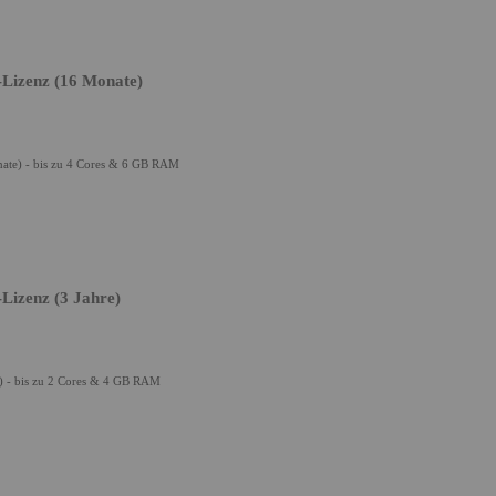
-Lizenz (16 Monate)
ate) - bis zu 4 Cores & 6 GB RAM
Lizenz (3 Jahre)
e) - bis zu 2 Cores & 4 GB RAM