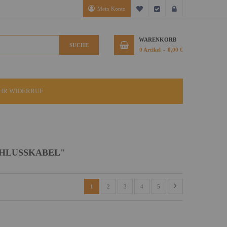
Mein Konto
Mein Wunschzettel
Kasse
Anmelden
WARENKORB
SUCHE
0
Artikel
0,00 €
IHR WIDERRUF
CHLUSSKABEL"
1
2
3
4
5