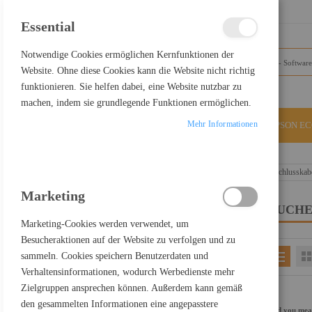
SCHLIESSEN
Essential
Notwendige Cookies ermöglichen Kernfunktionen der
Website. Ohne diese Cookies kann die Website nicht richtig
funktionieren. Sie helfen dabei, eine Website nutzbar zu
machen, indem sie grundlegende Funktionen ermöglichen.
Mehr Informationen
ALLE KATEGORIEN
EPSON E
Home
Suchergebnisse für: "USB-C+zu+DisplayPort-Anschlusskab
Marketing
SUCHE
FILTER PRODUCTS BY
Marketing-Cookies werden verwendet, um
Besucheraktionen auf der Website zu verfolgen und zu
sammeln. Cookies speichern Benutzerdaten und
EINKAUFEN NACH
Verhaltensinformationen, wodurch Werbedienste mehr
Kategorie
Software
Zielgruppen ansprechen können. Außerdem kann gemäß
Einkaufspreis netto
900,00 € - 999,99 €
den gesammelten Informationen eine angepasstere
Did you me