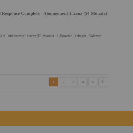
d Response Complete - Abonnement-Lizenz (54 Monate)
ete - Abonnement-Lizenz (54 Monate) - 1 Benutzer - gehostet - Volumen -
1
2
3
4
5