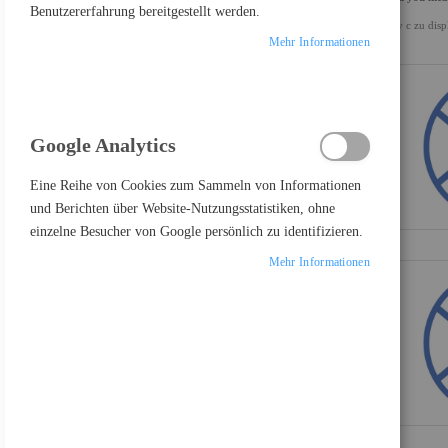
Benutzererfahrung bereitgestellt werden.
usv c zu disp
ALLES LÖSCHEN
Mehr Informationen
Google Analytics
PRODUKTE VERGLEICHEN
Eine Reihe von Cookies zum Sammeln von Informationen
und Berichten über Website-Nutzungsstatistiken, ohne
Sie haben keine Artikel in Ihrer Vergleichsliste
einzelne Besucher von Google persönlich zu identifizieren.
Mehr Informationen
FEATURED PRODUCT
Samsung Odyssey OLED G8 S27FG810SU - G81SF Series - OLED-Monitor - Gaming - 68.6 cm (27")
697,17 €
Inkl. 19% MwSt., zzgl.
Versand
Lenovo Legion R27fc-30 - LED-Monitor - Gaming - gebogen - 68.6 cm (27")