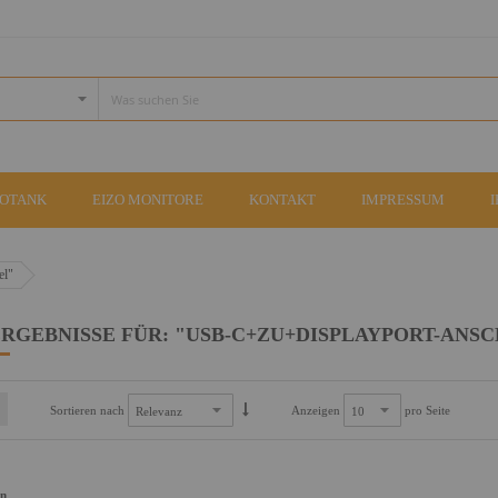
COTANK
EIZO MONITORE
KONTAKT
IMPRESSUM
el"
RGEBNISSE FÜR: "USB-C+ZU+DISPLAYPORT-ANS
Sortieren nach
Anzeigen
pro Seite
an