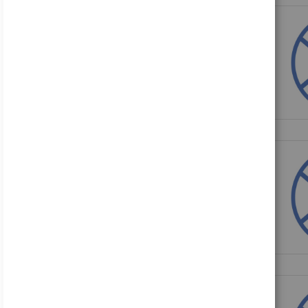
178,81 €
Inkl. 19% MwSt., zzgl.
Versand
Acer B246WL ymiprx - B Series - LED-Monitor - 61 cm (24")
137,45 €
Inkl. 19% MwSt., zzgl.
Versand
Acer Nitro VG240Y P6bip - VG0 Series - LCD-Monitor - Gaming - 61 cm (24")
88,16 €
Inkl. 19% MwSt., zzgl.
Versand
HP V24i G5 - LED-Monitor - 61 cm (24") (23.8" sichtbar) - 1920 x 1080 Full HD (1080p)
122,49 €
Inkl. 19% MwSt., zzgl.
Versand