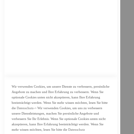
Wir verwenden Cookies, um unsere Dienste zu verbessern, persönliche
Angebote zu machen und Ihre Erfahrung zu verbessern. Wenn Sie
optionale Cookies unten nicht akzeptieren, kann Ihre Erfahrung
beeinträchtigt werden. Wenn Sie mehr wissen möchten, lesen Sie bitte
die
Datenschutz
-> Wir verwenden Cookies, um uns zu verbessern
unsere Dienstleistungen, machen Sie persönliche Angebote und
verbessern Sie Ihr Erlebnis. Wenn Sie optionale Cookies unten nicht
akzeptieren, kann Ihre Erfahrung beeinträchtigt werden. Wenn Sie
mehr wissen möchten, lesen Sie bitte die
Datenschutz