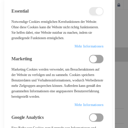
SCHLIESSEN
Essential
Notwendige Cookies ermöglichen Kernfunktionen der Website.
Ohne diese Cookies kann die Website nicht richtig funktionieren.
Sie helfen dabei, eine Website nutzbar zu machen, indem sie
grundlegende Funktionen ermöglichen.
Mehr Informationen
Marketing
Marketing-Cookies werden verwendet, um Besucheraktionen auf
Home
Suchergebnisse für: "USB-C+auf+Display+Port"
der Website zu verfolgen und zu sammeln. Cookies speichern
Benutzerdaten und Verhaltensinformationen, wodurch Werbedienste
mehr Zielgruppen ansprechen können. Außerdem kann gemäß den
SUCHERGEBNISSE FÜR: "USB-
gesammelten Informationen eine angepasstere Benutzererfahrung
C+AUF+DISPLAY+PORT"
bereitgestellt werden.
Mehr Informationen
Sortieren nach
Google Analytics