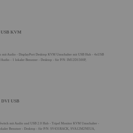
rt USB KVM
h mit Audio - DisplayPort Desktop KVM Umschalter mit USB Hub - 4xUSB
udio - 1 lokaler Benutzer - Desktop - für P/N: IM12D1500P,
r DVI USB
witch mit Audio und USB 2.0 Hub - Tripel Monitor KVM Umschalter -
okaler Benutzer - Desktop - für P/N: SV431RACK, SVA12M2NEUA,