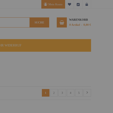
Mein Konto
Mein Wunschzettel
Kasse
Anmelden
WARENKORB
SUCHE
0
Artikel
0,00 €
IHR WIDERRUF
1
2
3
4
5