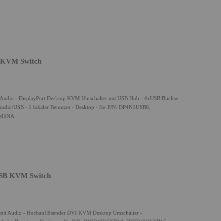
B KVM Switch
 Audio - DisplayPort Desktop KVM Umschalter mit USB Hub - 4xUSB Buchse
io/USB - 1 lokaler Benutzer - Desktop - für P/N: DP4N1USB6,
2M5NA
USB KVM Switch
mit Audio - Hochauflösender DVI KVM Desktop Umschalter -