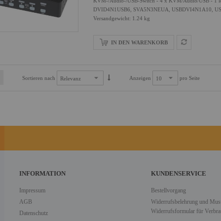
KVM-/Audio-/USB-Switch - 4 x KVM/Audio/USB - 1 l
DVID4N1USB6, SVA5N3NEUA, USBDVI4N1A10, U
Versandgewicht: 1.24 kg
IN DEN WARENKORB
Sortieren nach
Anzeigen
pro Seite
INFORMATION
KUNDENSERVICE
Impressum
Bestellvorgang
AGB
Widerrufsbelehrung und Must
Widerrufsformular für Verbra
Datenschutz