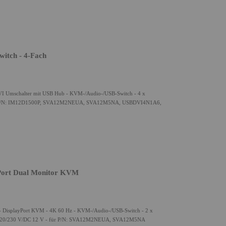
itch - 4-Fach
VI Umschalter mit USB Hub - KVM-/Audio-/USB-Switch - 4 x
 für P/N: IM12D1500P, SVA12M2NEUA, SVA12M5NA, USBDVI4N1A6,
yPort Dual Monitor KVM
 - DisplayPort KVM - 4K 60 Hz - KVM-/Audio-/USB-Switch - 2 x
AC 120/230 V/DC 12 V - für P/N: SVA12M2NEUA, SVA12M5NA