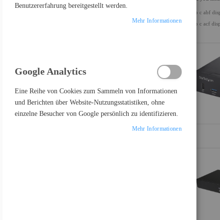
Benutzererfahrung bereitgestellt werden.
usb c abf dis
ALLES LÖSCHEN
Mehr Informationen
usb c acf dis
Einkaufsoptionen
KATEGORIE
Google Analytics
Artikel
Umschalter
39
Artikel
Storage Systeme
4
Eine Reihe von Cookies zum Sammeln von Informationen
und Berichten über Website-Nutzungsstatistiken, ohne
einzelne Besucher von Google persönlich zu identifizieren.
Mehr Informationen
PRODUKTE VERGLEICHEN
Sie haben keine Artikel in Ihrer Vergleichsliste
FEATURED PRODUCT