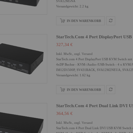
SVA12M5NA
Versandgewicht: 2.2 kg
IN DEN WARENKORB
StarTech.com 4 Port DisplayPort US
327,34 €
Inkl. MwSt., zzgl.
Versand
StarTech.com 4 Port DisplayPort USB KVM Switch mit
4xDP Buchse - KVM-/Audio-/USB-Switch - 4 x KVM/Aud
IM12D1500P, SV431RACK, SVA12M2NEUA, SVA1
Versandgewicht: 1.62 kg
IN DEN WARENKORB
StarTech.com 4 Port Dual Link DVI 
364,56 €
Inkl. MwSt., zzgl.
Versand
StarTech.com 4 Port Dual Link DVI USB KVM Switch 