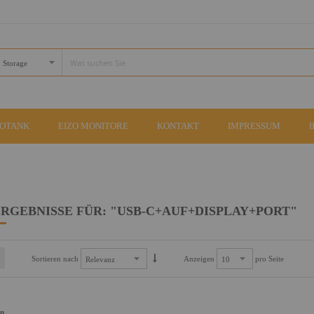
COTANK
EIZO MONITORE
KONTAKT
IMPRESSUM
RGEBNISSE FÜR: "USB-C+AUF+DISPLAY+PORT"
Sortieren nach
Anzeigen
pro Seite
an