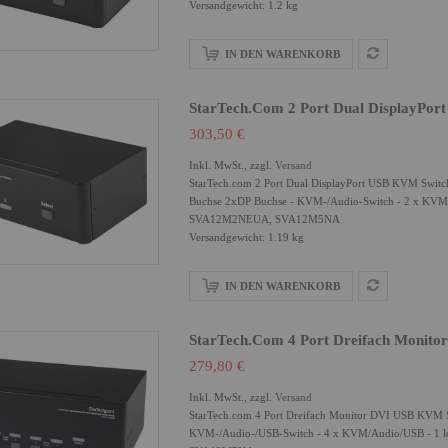
Versandgewicht: 1.2 kg
IN DEN WARENKORB
StarTech.com 2 Port Dual DisplayPo
303,50 €
Inkl. MwSt., zzgl.
Versand
StarTech.com 2 Port Dual DisplayPort USB KVM Switc
Buchse 2xDP Buchse - KVM-/Audio-Switch - 2 x KVM/A
SVA12M2NEUA, SVA12M5NA
Versandgewicht: 1.19 kg
IN DEN WARENKORB
StarTech.com 4 Port Dreifach Monito
279,80 €
Inkl. MwSt., zzgl.
Versand
StarTech.com 4 Port Dreifach Monitor DVI USB KVM S
KVM-/Audio-/USB-Switch - 4 x KVM/Audio/USB - 1 l