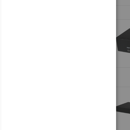
Samsung Odyssey OLED G8 S27FG810SU - G81SF Series - OLED-Monitor - Gaming - 68.6 cm (27")
697,17 €
Inkl. 19% MwSt., zzgl.
Versand
Lenovo Legion R27fc-30 - LED-Monitor - Gaming - gebogen - 68.6 cm (27")
178,81 €
Inkl. 19% MwSt., zzgl.
Versand
Acer B246WL ymiprx - B Series - LED-Monitor - 61 cm (24")
137,45 €
Inkl. 19% MwSt., zzgl.
Versand
Acer Nitro VG240Y P6bip - VG0 Series - LCD-Monitor - Gaming - 61 cm (24")
88,16 €
Inkl. 19% MwSt., zzgl.
Versand
HP V24i G5 - LED-Monitor - 61 cm (24") (23.8" sichtbar) - 1920 x 1080 Full HD (1080p)
122,49 €
Inkl. 19% MwSt., zzgl.
Versand