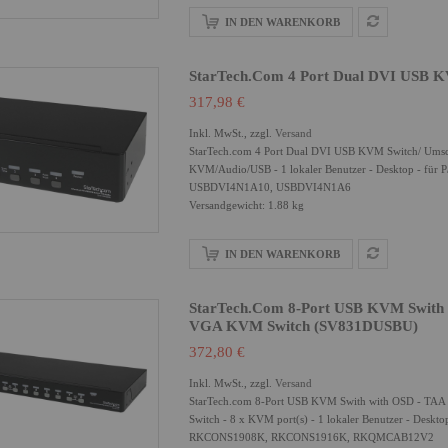
IN DEN WARENKORB
StarTech.com 4 Port Dual DVI USB K
317,98 €
Inkl. MwSt., zzgl.
Versand
StarTech.com 4 Port Dual DVI USB KVM Switch/ Umsc
KVM/Audio/USB - 1 lokaler Benutzer - Desktop -
USBDVI4N1A10, USBDVI4N1A6
Versandgewicht: 1.88 kg
IN DEN WARENKORB
StarTech.com 8-Port USB KVM Swith 
VGA KVM Switch (SV831DUSBU)
372,80 €
Inkl. MwSt., zzgl.
Versand
StarTech.com 8-Port USB KVM Swith with OSD - TA
Switch - 8 x KVM port(s) - 1 lokaler Benutzer - 
RKCONS1908K, RKCONS1916K, RKQMCAB12V2