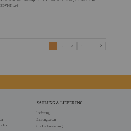
okaler Benutzer - Desktop - für P/N: DVID4N1USB10, DVID4N1USB15,
SBDVI4N1A6
1
2
3
4
5
ZAHLUNG & LIEFERUNG
Lieferung
er-
Zahlungsarten
ucher
Cookie Einstellung