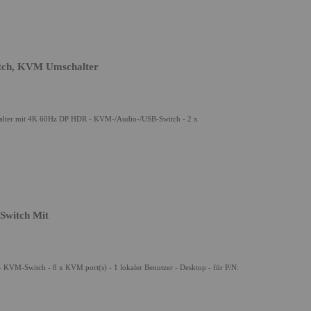
tch, KVM Umschalter
lter mit 4K 60Hz DP HDR - KVM-/Audio-/USB-Switch - 2 x
Switch Mit
KVM-Switch - 8 x KVM port(s) - 1 lokaler Benutzer - Desktop - für P/N: