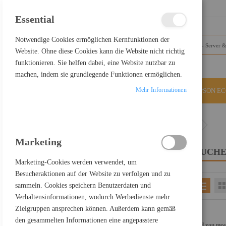
SCHLIESSEN
Essential
Notwendige Cookies ermöglichen Kernfunktionen der
Website. Ohne diese Cookies kann die Website nicht richtig
funktionieren. Sie helfen dabei, eine Website nutzbar zu
machen, indem sie grundlegende Funktionen ermöglichen.
Mehr Informationen
ALLE KATEGORIEN
EPSON E
Home
Suchergebnisse für: "USB-C+auf+Display+Port"
Marketing
SUCHE
FILTER PRODUCTS BY
Marketing-Cookies werden verwendet, um
Besucheraktionen auf der Website zu verfolgen und zu
sammeln. Cookies speichern Benutzerdaten und
EINKAUFEN NACH
Verhaltensinformationen, wodurch Werbedienste mehr
Kategorie
Server & Storage
Zielgruppen ansprechen können. Außerdem kann gemäß
Einkaufspreis netto
200,00 € - 299,99 €
den gesammelten Informationen eine angepasstere
Did you me