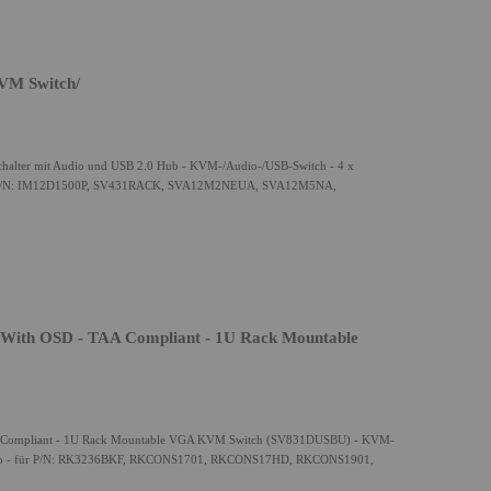
VM Switch/
halter mit Audio und USB 2.0 Hub - KVM-/Audio-/USB-Switch - 4 x
 für P/N: IM12D1500P, SV431RACK, SVA12M2NEUA, SVA12M5NA,
With OSD - TAA Compliant - 1U Rack Mountable
A Compliant - 1U Rack Mountable VGA KVM Switch (SV831DUSBU) - KVM-
Desktop - für P/N: RK3236BKF, RKCONS1701, RKCONS17HD, RKCONS1901,