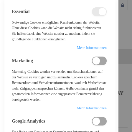
SCHLIESSEN
Essential
Notwendige Cookies ermöglichen Kernfunktionen der Website.
Ohne diese Cookies kann die Website nicht richtig funktionieren.
Sie helfen dabei, eine Website nutzbar zu machen, indem sie
grundlegende Funktionen ermöglichen.
Mehr Informationen
Marketing
Marketing-Cookies werden verwendet, um Besucheraktionen auf
Home
Suchergebnisse für: "USB-C auf Display Port"
der Website zu verfolgen und zu sammeln. Cookies speichern
Benutzerdaten und Verhaltensinformationen, wodurch Werbedienste
mehr Zielgruppen ansprechen können. Außerdem kann gemäß den
SUCHERGEBNISSE FÜR: "USB-C AUF DISPLAY
gesammelten Informationen eine angepasstere Benutzererfahrung
PORT"
bereitgestellt werden.
Mehr Informationen
Sortieren nach
Google Analytics