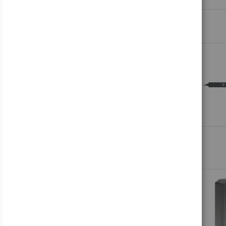
178,81 €
Inkl. MwSt., zzgl.
Versand
Acer B246WL ymiprx - B Series - LED-Monitor - 61 cm (24")
137,45 €
Inkl. MwSt., zzgl.
Versand
Acer Nitro VG240Y P6bip - VG0 Series - LCD-Monitor - Gaming - 61 cm (24")
88,16 €
Inkl. MwSt., zzgl.
Versand
HP V24i G5 - LED-Monitor - 61 cm (24") (23.8" sichtbar) - 1920 x 1080 Full HD (1080p)
122,49 €
Inkl. MwSt., zzgl.
Versand