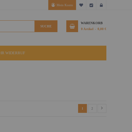
Mein Konto
Mein Wunschzettel
Kasse
Anmelden
WARENKORB
SUCHE
0
Artikel
0,00 €
IHR WIDERRUF
1
2