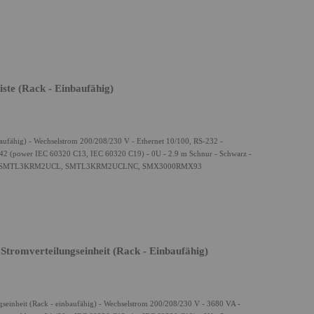
ste (Rack - Einbaufähig)
aufähig) - Wechselstrom 200/208/230 V - Ethernet 10/100, RS-232 -
42 (power IEC 60320 C13, IEC 60320 C19) - 0U - 2.9 m Schnur - Schwarz -
, SMTL3KRM2UCL, SMTL3KRM2UCLNC, SMX3000RMX93
romverteilungseinheit (Rack - Einbaufähig)
inheit (Rack - einbaufähig) - Wechselstrom 200/208/230 V - 3680 VA -