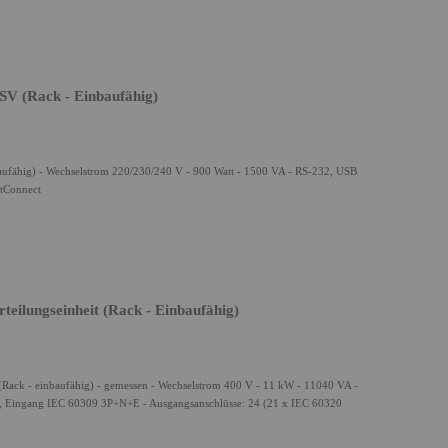
 (Rack - Einbaufähig)
ähig) - Wechselstrom 220/230/240 V - 900 Watt - 1500 VA - RS-232, USB
rtConnect
lungseinheit (Rack - Einbaufähig)
ack - einbaufähig) - gemessen - Wechselstrom 400 V - 11 kW - 11040 VA -
be, Eingang IEC 60309 3P+N+E - Ausgangsanschlüsse: 24 (21 x IEC 60320