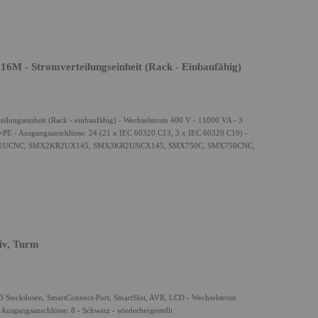
 - Stromverteilungseinheit (Rack - Einbaufähig)
ungseinheit (Rack - einbaufähig) - Wechselstrom 400 V - 11000 VA - 3
+PE - Ausgangsanschlüsse: 24 (21 x IEC 60320 C13, 3 x IEC 60320 C19) -
500RM2UCNC, SMX2KR2UX145, SMX3KR2UNCX145, SMX750C, SMX750CNC,
iv, Turm
3 Steckdosen, SmartConnect-Port, SmartSlot, AVR, LCD - Wechselstrom
usgangsanschlüsse: 8 - Schwarz - wiederhergestellt