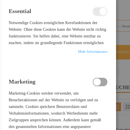
SCHLIESSEN
Essential
Notwendige Cookies ermöglichen Kernfunktionen der
Website. Ohne diese Cookies kann die Website nicht richtig
funktionieren. Sie helfen dabei, eine Website nutzbar zu
machen, indem sie grundlegende Funktionen ermöglichen.
Mehr Informationen
ALLE KATEGORIEN
EPSON E
Home
Suchergebnisse für: "USB-C+auf+Display+Port"
Marketing
SUCHE
FILTER PRODUCTS BY
Marketing-Cookies werden verwendet, um
Besucheraktionen auf der Website zu verfolgen und zu
sammeln. Cookies speichern Benutzerdaten und
EINKAUFEN NACH
Verhaltensinformationen, wodurch Werbedienste mehr
Kategorie
Stromversorgung
Zielgruppen ansprechen können. Außerdem kann gemäß
Einkaufspreis netto
700,00 € - 799,99 €
den gesammelten Informationen eine angepasstere
Did you me