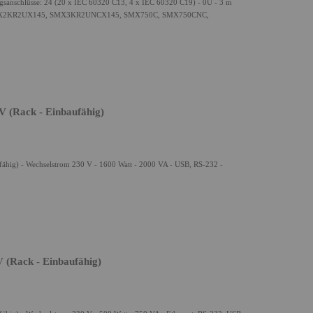
gsanschlüsse: 24 (20 x IEC 60320 C13, 4 x IEC 60320 C19) - 0U - 3 m
 SMX2KR2UX145, SMX3KR2UNCX145, SMX750C, SMX750CNC,
(Rack - Einbaufähig)
ig) - Wechselstrom 230 V - 1600 Watt - 2000 VA - USB, RS-232 -
(Rack - Einbaufähig)