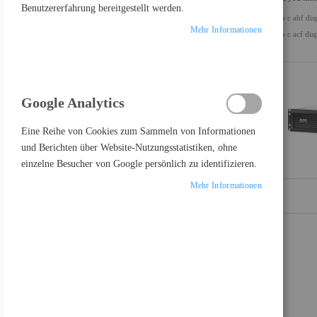
Benutzererfahrung bereitgestellt werden.
usb c abf dis
ALLES LÖSCHEN
Mehr Informationen
usb c acf dis
Google Analytics
PRODUKTE VERGLEICHEN
Eine Reihe von Cookies zum Sammeln von Informationen
und Berichten über Website-Nutzungsstatistiken, ohne
Sie haben keine Artikel in Ihrer Vergleichsliste
einzelne Besucher von Google persönlich zu identifizieren.
Mehr Informationen
FEATURED PRODUCT
Samsung Odyssey OLED G8 S27FG810SU - G81SF Series - OLED-Monitor - Gaming - 68.6 cm (27")
697,17 €
Inkl. MwSt., zzgl.
Versand
Lenovo Legion R27fc-30 - LED-Monitor - Gaming - gebogen - 68.6 cm (27")