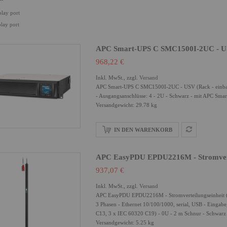
play port
play port
APC Smart-UPS C SMC1500I-2UC - USV
968,22 €
Inkl. MwSt., zzgl.
Versand
APC Smart-UPS C SMC1500I-2UC - USV (Rack - einbauf
- Ausgangsanschlüsse: 4 - 2U - Schwarz - mit APC Sma
Versandgewicht: 29.78 kg
IN DEN WARENKORB
APC EasyPDU EPDU2216M - Stromvertei
937,07 €
Inkl. MwSt., zzgl.
Versand
APC EasyPDU EPDU2216M - Stromverteilungseinheit (R
3 Phasen - Ethernet 10/100/1000, serial, USB - Einga
C13, 3 x IEC 60320 C19) - 0U - 2 m Schnur - Schwarz
Versandgewicht: 5.25 kg