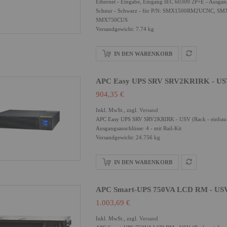
Ethernet - Eingabe, Eingang IEC 60309 2P+E - Ausgan
Schnur - Schwarz - für P/N: SMX1500RM2UCNC,
SMX750CUS
Versandgewicht: 7.74 kg
IN DEN WARENKORB
APC Easy UPS SRV SRV2KRIRK - USV 
904,35 €
Inkl. MwSt., zzgl.
Versand
APC Easy UPS SRV SRV2KRIRK - USV (Rack - einbaufäh
Ausgangsanschlüsse: 4 - mit Rail-Kit
Versandgewicht: 24.756 kg
IN DEN WARENKORB
APC Smart-UPS 750VA LCD RM - USV 
1.003,69 €
Inkl. MwSt., zzgl.
Versand