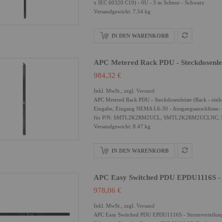
x IEC 60320 C19) - 0U - 3 m Schnur - Schwarz
Versandgewicht: 7.54 kg
IN DEN WARENKORB
APC Metered Rack PDU - Steckdosenlei
984,32 €
Inkl. MwSt., zzgl.
Versand
APC Metered Rack PDU - Steckdosenleiste (Rack - einb
Eingabe, Eingang NEMA L6-30 - Ausgangsanschlüsse: 
für P/N: SMTL2K2RM2UCL, SMTL2K2RM2UCLNC
Versandgewicht: 8.47 kg
IN DEN WARENKORB
APC Easy Switched PDU EPDU1116S - St
978,06 €
Inkl. MwSt., zzgl.
Versand
APC Easy Switched PDU EPDU1116S - Stromverteilungse