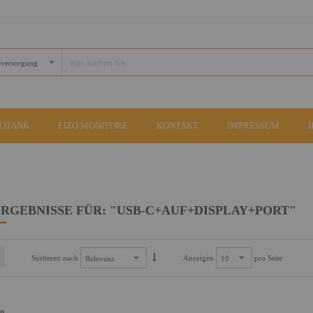
COTANK
EIZO MONITORE
KONTAKT
IMPRESSUM
RGEBNISSE FÜR: "USB-C+AUF+DISPLAY+PORT"
Sortieren nach
Anzeigen
pro Seite
an