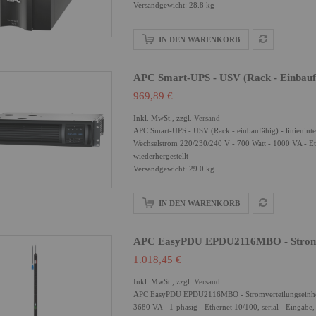
Versandgewicht: 28.8 kg
IN DEN WARENKORB
APC Smart-UPS - USV (Rack - Einbaufäh
969,89 €
Inkl. MwSt., zzgl.
Versand
APC Smart-UPS - USV (Rack - einbaufähig) - linienint
Wechselstrom 220/230/240 V - 700 Watt - 1000 VA - Et
wiederhergestellt
Versandgewicht: 29.0 kg
IN DEN WARENKORB
APC EasyPDU EPDU2116MBO - Stromver
1.018,45 €
Inkl. MwSt., zzgl.
Versand
APC EasyPDU EPDU2116MBO - Stromverteilungseinheit 
3680 VA - 1-phasig - Ethernet 10/100, serial - Einga