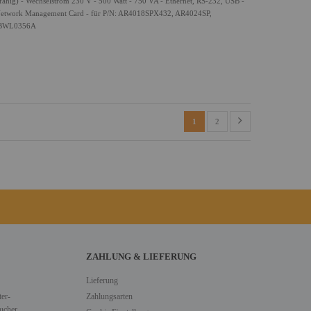
ig) - Wechselstrom 230 V - 500 Watt - 750 VA - Ethernet, RS-232, USB -
 Network Management Card - für P/N: AR4018SPX432, AR4024SP,
NBWL0356A
1
2
ZAHLUNG & LIEFERUNG
Lieferung
er-
Zahlungsarten
ucher