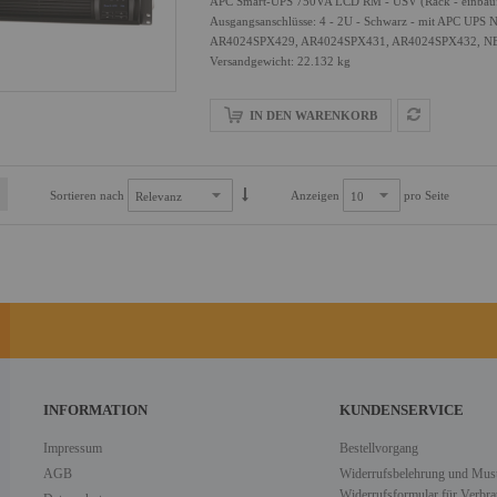
APC Smart-UPS 750VA LCD RM - USV (Rack - einbaufäh
Ausgangsanschlüsse: 4 - 2U - Schwarz - mit APC UPS
AR4024SPX429, AR4024SPX431, AR4024SPX432, 
Versandgewicht: 22.132 kg
IN DEN WARENKORB
Sortieren nach
Anzeigen
pro Seite
INFORMATION
KUNDENSERVICE
Impressum
Bestellvorgang
AGB
Widerrufsbelehrung und Must
Widerrufsformular für Verbra