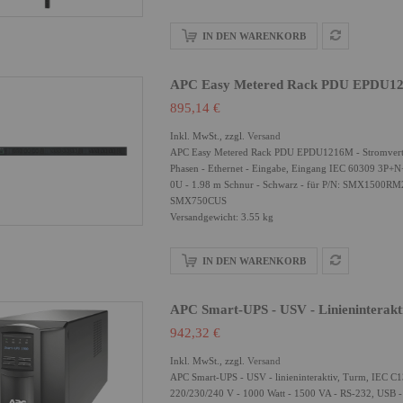
IN DEN WARENKORB
APC Easy Metered Rack PDU EPDU1216M
895,14 €
Inkl. MwSt., zzgl.
Versand
APC Easy Metered Rack PDU EPDU1216M - Stromverteil
Phasen - Ethernet - Eingabe, Eingang IEC 60309 3P+N
0U - 1.98 m Schnur - Schwarz - für P/N: SMX1
SMX750CUS
Versandgewicht: 3.55 kg
IN DEN WARENKORB
APC Smart-UPS - USV - Linieninterakt
942,32 €
Inkl. MwSt., zzgl.
Versand
APC Smart-UPS - USV - linieninteraktiv, Turm, IEC C1
220/230/240 V - 1000 Watt - 1500 VA - RS-232, USB - A