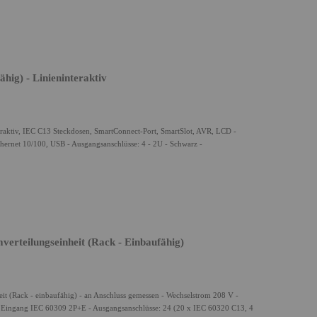
ig) - Linieninteraktiv
eraktiv, IEC C13 Steckdosen, SmartConnect-Port, SmartSlot, AVR, LCD -
hernet 10/100, USB - Ausgangsanschlüsse: 4 - 2U - Schwarz -
teilungseinheit (Rack - Einbaufähig)
(Rack - einbaufähig) - an Anschluss gemessen - Wechselstrom 208 V -
be, Eingang IEC 60309 2P+E - Ausgangsanschlüsse: 24 (20 x IEC 60320 C13, 4