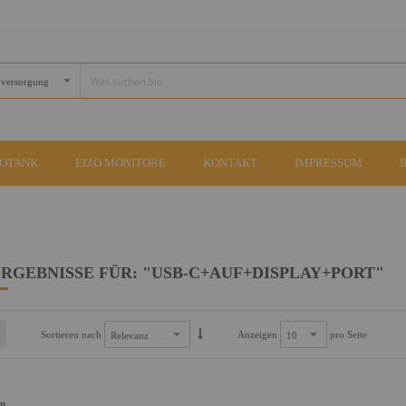
COTANK
EIZO MONITORE
KONTAKT
IMPRESSUM
RGEBNISSE FÜR: "USB-C+AUF+DISPLAY+PORT"
Sortieren nach
Anzeigen
pro Seite
an