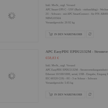
Inkl. MwSt., zzgl.
Versand
APC Smart-UPS C - USV (Rack - einbaufähig) - Wechsels
2U - Schwarz - mit APC SmartConnect - für P/N: 
NBWL0356A
Versandgewicht: 20.92 kg
IN DEN WARENKORB
APC EasyPDU EPDU2132M - Stromvertei
658,83 €
Inkl. MwSt., zzgl.
Versand
APC EasyPDU EPDU2132M - Stromverteilungseinheit (Ra
Ethernet 10/100/1000, serial, USB - Eingabe, Eingang
IEC 60320 C19) - 0U - 3 m Schnur - Schwarz
Versandgewicht: 5.65 kg
IN DEN WARENKORB