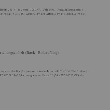
trom 230 V - 600 Watt - 1000 VA - USB, serial - Ausgangsanschlüsse: 4 -
AR4018SPX432, AR4024SP, AR4024SPX429, AR4024SPX431, AR4024SPX432,
lungseinheit (Rack - Einbaufähig)
ck - einbaufähig) - gemessen - Wechselstrom 230 V - 7360 VA - 1-phasig -
 IEC 60309 2P+E 32A - Ausgangsanschlüsse: 24 (20 x IEC 60320 C13, 4 x