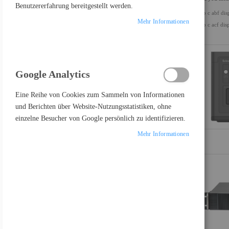
Benutzererfahrung bereitgestellt werden.
usb c abf dis
ALLES LÖSCHEN
Mehr Informationen
usb c acf dis
Google Analytics
PRODUKTE VERGLEICHEN
Eine Reihe von Cookies zum Sammeln von Informationen
und Berichten über Website-Nutzungsstatistiken, ohne
Sie haben keine Artikel in Ihrer Vergleichsliste
einzelne Besucher von Google persönlich zu identifizieren.
Mehr Informationen
FEATURED PRODUCT
Lenovo ThinkVision S24i-30 - LED-Monitor - 61 cm (24")
124,73 €
Inkl. MwSt., zzgl.
Versand
LG UltraGear 27GS85QX-B - LED-Monitor - Gaming - 68.4 cm (27")