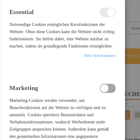
SCHLIESSEN
Essential
Notwendige Cookies ermöglichen Kernfunktionen der
Website. Ohne diese Cookies kann die Website nicht richtig
funktionieren. Sie helfen dabei, eine Website nutzbar zu
machen, indem sie grundlegende Funktionen ermöglichen.
Mehr Informationen
ALLE KATEGORIEN
EPSON E
Home
Suchergebnisse für: "USB-C+auf+Display+Port"
Marketing
SUCHE
FILTER PRODUCTS BY
Marketing-Cookies werden verwendet, um
Besucheraktionen auf der Website zu verfolgen und zu
sammeln. Cookies speichern Benutzerdaten und
EINKAUFEN NACH
Verhaltensinformationen, wodurch Werbedienste mehr
Kategorie
Stromversorgung
Zielgruppen ansprechen können. Außerdem kann gemäß
Einkaufspreis netto
500,00 € - 599,99 €
den gesammelten Informationen eine angepasstere
Did you me