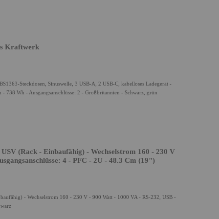
es Kraftwerk
 BS1363-Steckdosen, Sinuswelle, 3 USB-A, 2 USB-C, kabelloses Ladegerät -
 - 738 Wh - Ausgangsanschlüsse: 2 - Großbritannien - Schwarz, grün
SV (Rack - Einbaufähig) - Wechselstrom 160 - 230 V
usgangsanschlüsse: 4 - PFC - 2U - 48.3 Cm (19")
ufähig) - Wechselstrom 160 - 230 V - 900 Watt - 1000 VA - RS-232, USB -
hwarz