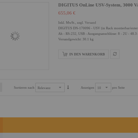
DIGITUS OnLine USV-System, 3000 V
655,06 €
Inkl. MwSt., zzgl.
Versand
DIGITUS DN-170096 - USV (in Rack montierbar/extern)
Ah - RS-232, USB - Ausgangsanschlüsse: 8 - 2U - 48.3
Versandgewicht: 30.1 kg
IN DEN WARENKORB
Sortieren nach
Anzeigen
pro Seite