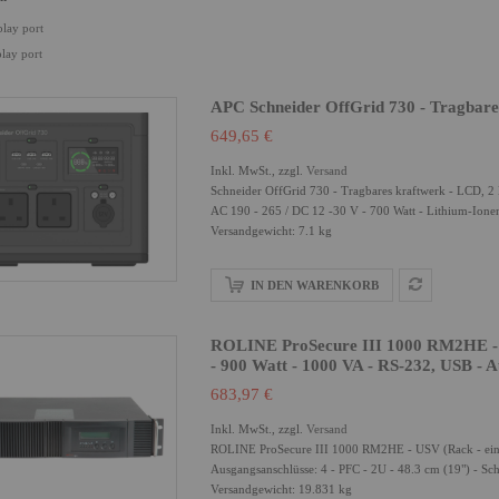
play port
play port
APC Schneider OffGrid 730 - Tragbar
649,65 €
Inkl. MwSt., zzgl.
Versand
Schneider OffGrid 730 - Tragbares kraftwerk - LCD, 2
AC 190 - 265 / DC 12 -30 V - 700 Watt - Lithium-Ionen
Versandgewicht: 7.1 kg
IN DEN WARENKORB
ROLINE ProSecure III 1000 RM2HE - U
- 900 Watt - 1000 VA - RS-232, USB - A
683,97 €
Inkl. MwSt., zzgl.
Versand
ROLINE ProSecure III 1000 RM2HE - USV (Rack - einba
Ausgangsanschlüsse: 4 - PFC - 2U - 48.3 cm (19") - Sc
Versandgewicht: 19.831 kg