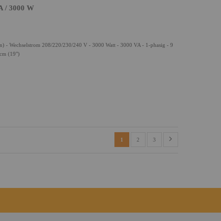
A / 3000 W
 - Wechselstrom 208/220/230/240 V - 3000 Watt - 3000 VA - 1-phasig - 9
 cm (19")
1
2
3