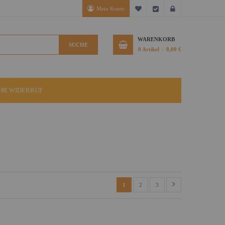
Mein Konto
Mein Wunschzettel
Kasse
Anmelden
WARENKORB
SUCHE
0
Artikel
0,00 €
IHR WIDERRUF
1
2
3