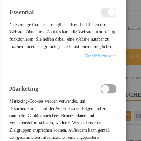
SCHLIESSEN
Essential
Notwendige Cookies ermöglichen Kernfunktionen der
Website. Ohne diese Cookies kann die Website nicht richtig
funktionieren. Sie helfen dabei, eine Website nutzbar zu
machen, indem sie grundlegende Funktionen ermöglichen.
Mehr Informationen
ALLE KATEGORIEN
EPSON E
Home
Suchergebnisse für: "USB-C+zu+DisplayPort-Anschlusskab
Marketing
SUCHE
FILTER PRODUCTS BY
Marketing-Cookies werden verwendet, um
Besucheraktionen auf der Website zu verfolgen und zu
sammeln. Cookies speichern Benutzerdaten und
EINKAUFEN NACH
Verhaltensinformationen, wodurch Werbedienste mehr
Kategorie
Displays & Projektoren
Zielgruppen ansprechen können. Außerdem kann gemäß
Einkaufspreis netto
900,00 € - 999,99 €
den gesammelten Informationen eine angepasstere
Did you me