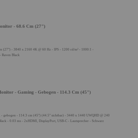
nitor - 68.6 Cm (27")
 (27") - 3840 x 2160 4K @ 60 Hz - IPS - 1200 cd/m² - 1000:1 -
- Raven Black
itor - Gaming - Gebogen - 114.3 Cm (45")
 gebogen - 114.3 cm (45") (44.5" sichtbar) - 3440 x 1440 UWQHD @ 240
lack - 0.03 ms - 2xHDMI, DisplayPort, USB-C - Lautsprecher - Schwarz