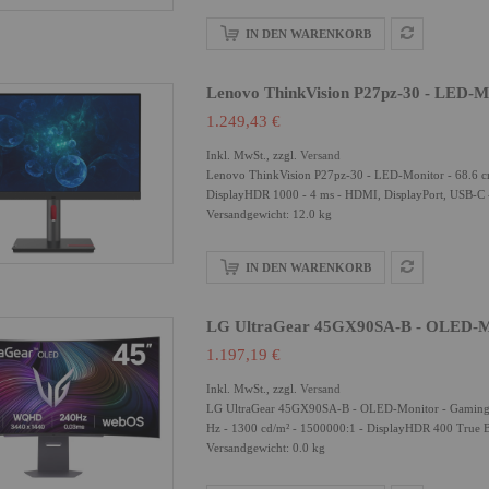
IN DEN WARENKORB
Lenovo ThinkVision P27pz-30 - LED-Mo
1.249,43 €
Inkl. MwSt., zzgl.
Versand
Lenovo ThinkVision P27pz-30 - LED-Monitor - 68.6 cm
DisplayHDR 1000 - 4 ms - HDMI, DisplayPort, USB-C 
Versandgewicht: 12.0 kg
IN DEN WARENKORB
LG UltraGear 45GX90SA-B - OLED-Mon
1.197,19 €
Inkl. MwSt., zzgl.
Versand
LG UltraGear 45GX90SA-B - OLED-Monitor - Gaming -
Hz - 1300 cd/m² - 1500000:1 - DisplayHDR 400 True B
Versandgewicht: 0.0 kg