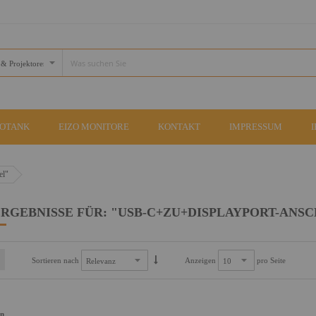
COTANK
EIZO MONITORE
KONTAKT
IMPRESSUM
el"
RGEBNISSE FÜR: "USB-C+ZU+DISPLAYPORT-ANS
Sortieren nach
Anzeigen
pro Seite
an