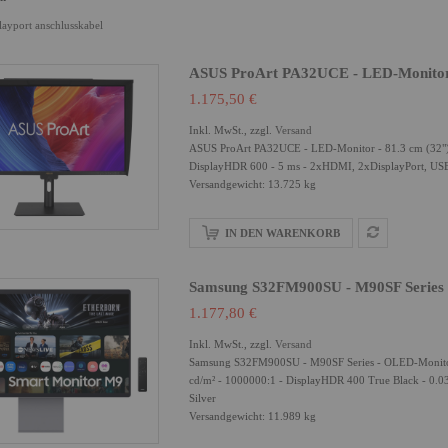
layport anschlusskabel
ASUS ProArt PA32UCE - LED-Monitor 
1.175,50 €
Inkl. MwSt., zzgl.
Versand
ASUS ProArt PA32UCE - LED-Monitor - 81.3 cm (32") (
DisplayHDR 600 - 5 ms - 2xHDMI, 2xDisplayPort, USB
Versandgewicht: 13.725 kg
IN DEN WARENKORB
Samsung S32FM900SU - M90SF Series 
1.177,80 €
Inkl. MwSt., zzgl.
Versand
Samsung S32FM900SU - M90SF Series - OLED-Monitor
cd/m² - 1000000:1 - DisplayHDR 400 True Black - 0.03
Silver
Versandgewicht: 11.989 kg