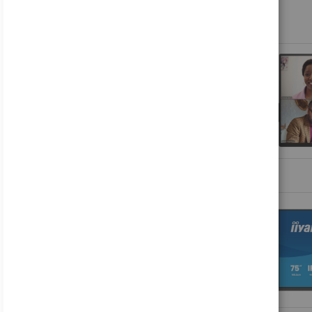
Samsung Odyssey OLED G8 S27FG810SU - G81SF Series - OLED-Monitor - Gaming - 68.6 cm (27")
697,17 €
Inkl. MwSt., zzgl.
Versand
Lenovo Legion R27fc-30 - LED-Monitor - Gaming - gebogen - 68.6 cm (27")
178,81 €
Inkl. MwSt., zzgl.
Versand
Acer B246WL ymiprx - B Series - LED-Monitor - 61 cm (24")
137,45 €
Inkl. MwSt., zzgl.
Versand
Acer Nitro VG240Y P6bip - VG0 Series - LCD-Monitor - Gaming - 61 cm (24")
88,16 €
Inkl. MwSt., zzgl.
Versand
HP V24i G5 - LED-Monitor - 61 cm (24") (23.8" sichtbar) - 1920 x 1080 Full HD (1080p)
122,49 €
Inkl. MwSt., zzgl.
Versand