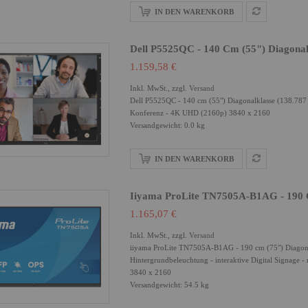
IN DEN WARENKORB
Dell P5525QC - 140 Cm (55") Diagonal
1.159,58 €
Inkl. MwSt., zzgl.
Versand
Dell P5525QC - 140 cm (55") Diagonalklasse (138.787
Konferenz - 4K UHD (2160p) 3840 x 2160
Versandgewicht: 0.0 kg
IN DEN WARENKORB
Iiyama ProLite TN7505A-B1AG - 190 C
1.165,07 €
Inkl. MwSt., zzgl.
Versand
iiyama ProLite TN7505A-B1AG - 190 cm (75") Diagona
Hintergrundbeleuchtung - interaktive Digital Signage 
3840 x 2160
Versandgewicht: 54.5 kg