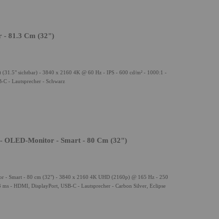
- 81.3 Cm (32")
31.5" sichtbar) - 3840 x 2160 4K @ 60 Hz - IPS - 600 cd/m² - 1000:1 -
-C - Lautsprecher - Schwarz
- OLED-Monitor - Smart - 80 Cm (32")
 - Smart - 80 cm (32") - 3840 x 2160 4K UHD (2160p) @ 165 Hz - 250
 ms - HDMI, DisplayPort, USB-C - Lautsprecher - Carbon Silver, Eclipse