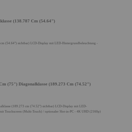
klasse (138.787 Cm (54.64")
 cm (54.64") sichtbar) LCD-Display mit LED-Hintergrundbeleuchtung -
m (75") Diagonalklasse (189.273 Cm (74.52")
lklasse (189.273 cm (74.52") sichtbar) LCD-Display mit LED-
- mit Touchscreen (Multi-Touch) / optionaler Slot-in-PC - 4K UHD (2160p)