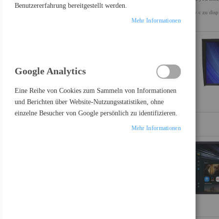
Benutzererfahrung bereitgestellt werden.
usv c zu disp
ALLES LÖSCHEN
Mehr Informationen
Einkaufsoptionen
KATEGORIE
Google Analytics
Artikel
TFTs
17
Artikel
Zubehör TFT & LCD-TV
1
Eine Reihe von Cookies zum Sammeln von Informationen
und Berichten über Website-Nutzungsstatistiken, ohne
einzelne Besucher von Google persönlich zu identifizieren.
Mehr Informationen
PRODUKTE VERGLEICHEN
Sie haben keine Artikel in Ihrer Vergleichsliste
FEATURED PRODUCT