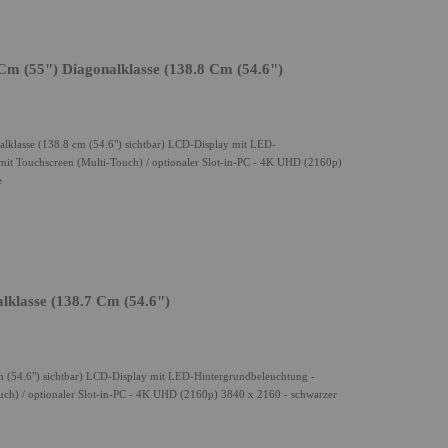
m (55") Diagonalklasse (138.8 Cm (54.6")
klasse (138.8 cm (54.6") sichtbar) LCD-Display mit LED-
- mit Touchscreen (Multi-Touch) / optionaler Slot-in-PC - 4K UHD (2160p)
e
lklasse (138.7 Cm (54.6")
cm (54.6") sichtbar) LCD-Display mit LED-Hintergrundbeleuchtung -
Touch) / optionaler Slot-in-PC - 4K UHD (2160p) 3840 x 2160 - schwarzer