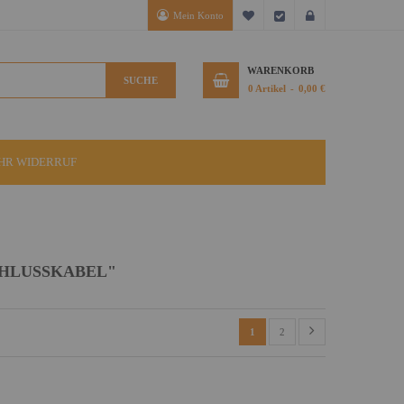
Mein Konto
Mein Wunschzettel
Kasse
Anmelden
WARENKORB
SUCHE
0
Artikel
0,00 €
IHR WIDERRUF
CHLUSSKABEL"
1
2