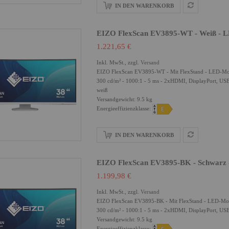
IN DEN WARENKORB
EIZO FlexScan EV3895-WT - Weiß - LE
1.221,65 €
Inkl. MwSt., zzgl.
Versand
EIZO FlexScan EV3895-WT - Mit FlexStand - LED-Mon
300 cd/m² - 1000:1 - 5 ms - 2xHDMI, DisplayPort, USB
weiß
Versandgewicht: 9.5 kg
Energieeffizienzklasse:
IN DEN WARENKORB
EIZO FlexScan EV3895-BK - Schwarz -
1.199,98 €
Inkl. MwSt., zzgl.
Versand
EIZO FlexScan EV3895-BK - Mit FlexStand - LED-Mon
300 cd/m² - 1000:1 - 5 ms - 2xHDMI, DisplayPort, USB
Versandgewicht: 9.5 kg
Energieeffizienzklasse: