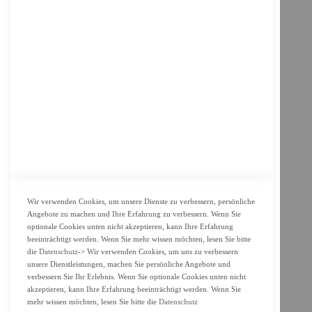
Wir verwenden Cookies, um unsere Dienste zu verbessern, persönliche
Angebote zu machen und Ihre Erfahrung zu verbessern. Wenn Sie
optionale Cookies unten nicht akzeptieren, kann Ihre Erfahrung
beeinträchtigt werden. Wenn Sie mehr wissen möchten, lesen Sie bitte
die
Datenschutz
-> Wir verwenden Cookies, um uns zu verbessern
unsere Dienstleistungen, machen Sie persönliche Angebote und
verbessern Sie Ihr Erlebnis. Wenn Sie optionale Cookies unten nicht
akzeptieren, kann Ihre Erfahrung beeinträchtigt werden. Wenn Sie
mehr wissen möchten, lesen Sie bitte die
Datenschutz