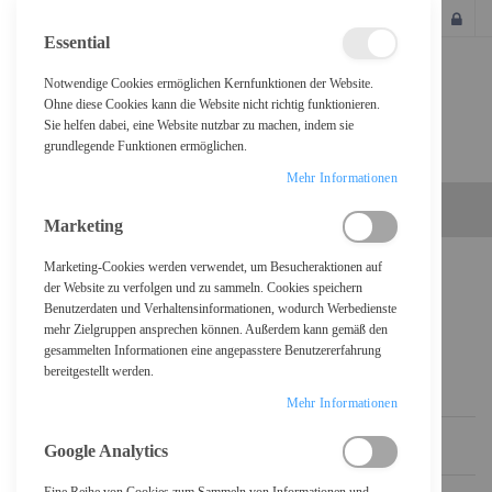
SCHLIESSEN
Essential
Notwendige Cookies ermöglichen Kernfunktionen der Website.
Ohne diese Cookies kann die Website nicht richtig funktionieren.
Sie helfen dabei, eine Website nutzbar zu machen, indem sie
grundlegende Funktionen ermöglichen.
Mehr Informationen
Marketing
Marketing-Cookies werden verwendet, um Besucheraktionen auf
Home
Suchergebnisse für: "USB-C+auf+Display+Port"
der Website zu verfolgen und zu sammeln. Cookies speichern
Benutzerdaten und Verhaltensinformationen, wodurch Werbedienste
mehr Zielgruppen ansprechen können. Außerdem kann gemäß den
SUCHERGEBNISSE FÜR: "USB-
gesammelten Informationen eine angepasstere Benutzererfahrung
C+AUF+DISPLAY+PORT"
bereitgestellt werden.
Mehr Informationen
Sortieren nach
Google Analytics