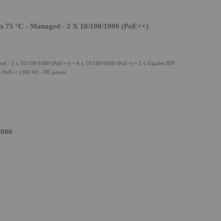
is 75 °C - Managed - 2 X 10/100/1000 (PoE++)
ged - 2 x 10/100/1000 (PoE++) + 6 x 10/100/1000 (PoE+) + 2 x Gigabit SFP -
 - PoE++ (360 W) - DC power
1000