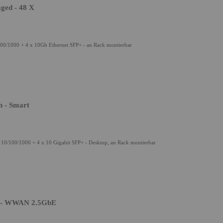
ged - 48 X
00/1000 + 4 x 10Gb Ethernet SFP+ - an Rack montierbar
h - Smart
10/100/1000 + 4 x 10 Gigabit SFP+ - Desktop, an Rack montierbar
r - WWAN 2.5GbE