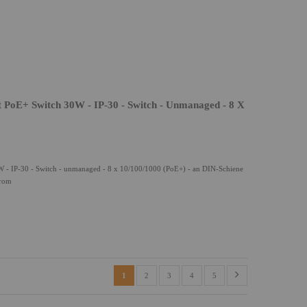
t PoE+ Switch 30W - IP-30 - Switch - Unmanaged - 8 X
0W - IP-30 - Switch - unmanaged - 8 x 10/100/1000 (PoE+) - an DIN-Schiene
trom
1
2
3
4
5