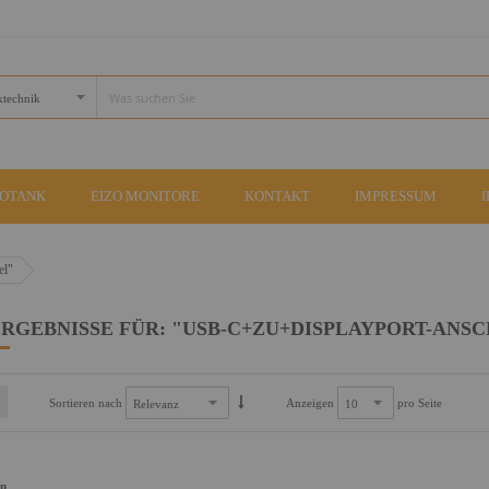
COTANK
EIZO MONITORE
KONTAKT
IMPRESSUM
el"
RGEBNISSE FÜR: "USB-C+ZU+DISPLAYPORT-ANS
Sortieren nach
Anzeigen
pro Seite
an