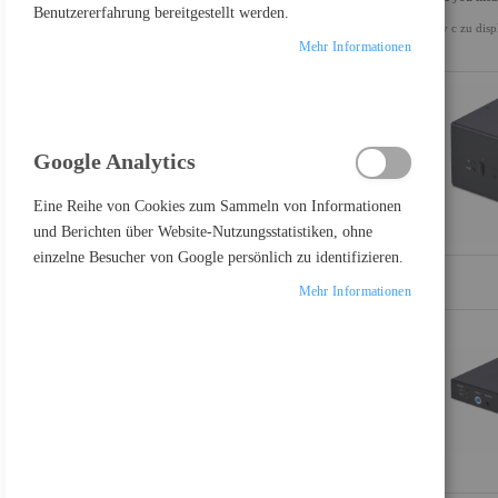
Benutzererfahrung bereitgestellt werden.
usv c zu disp
ALLES LÖSCHEN
Mehr Informationen
Einkaufsoptionen
KATEGORIE
Google Analytics
Artikel
Netzwerkgeräte
89
Artikel
Netzwerkkameras
11
Eine Reihe von Cookies zum Sammeln von Informationen
Artikel
Netzwerksicherheit & Firewalls
3
und Berichten über Website-Nutzungsstatistiken, ohne
einzelne Besucher von Google persönlich zu identifizieren.
EINKAUFSPREIS NETTO
Mehr Informationen
Artikel
300,00 €
-
399,99 €
102
Artikel
400,00 €
-
499,99 €
1
PRODUKTE VERGLEICHEN