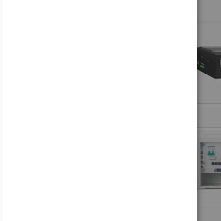
Sie haben keine Artikel in Ihrer Vergleichsliste
FEATURED PRODUCT
Lenovo ThinkVision S24i-30 - LED-Monitor - 61 cm (24")
124,73 €
Inkl. MwSt., zzgl.
Versand
LG UltraGear 27GS85QX-B - LED-Monitor - Gaming - 68.4 cm (27")
317,12 €
Inkl. MwSt., zzgl.
Versand
HP Engage - Kundenanzeige - 16.8 cm (6.6") - Touchscreen
460,42 €
Inkl. MwSt., zzgl.
Versand
LG 27BA850-B - BA850 Series - LED-Monitor - 68.6 cm (27")
302,43 €
Inkl. MwSt., zzgl.
Versand