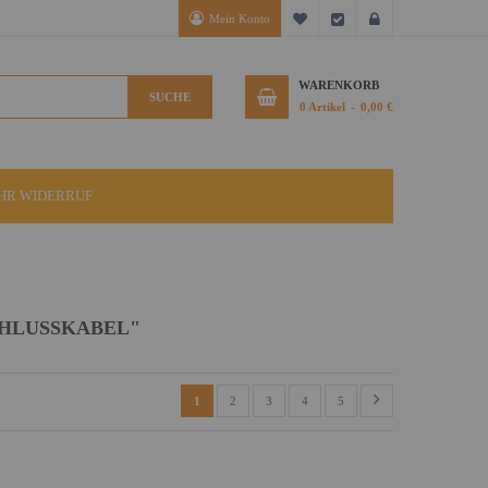
Mein Konto
Mein Wunschzettel
Kasse
Anmelden
WARENKORB
SUCHE
0
Artikel
0,00 €
IHR WIDERRUF
CHLUSSKABEL"
1
2
3
4
5