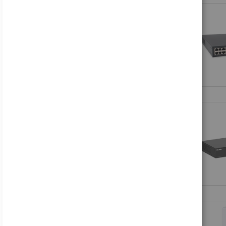
Acer Predator X27U Z1bmiiprx - X Series - OLED-Monitor - Gaming - 68.6 cm (27")
419,43 €
Inkl. MwSt., zzgl.
Versand