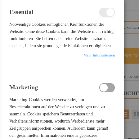
SCHLIESSEN
Essential
Notwendige Cookies ermöglichen Kernfunktionen der
Website. Ohne diese Cookies kann die Website nicht richtig
funktionieren. Sie helfen dabei, eine Website nutzbar zu
machen, indem sie grundlegende Funktionen ermöglichen.
Mehr Informationen
ALLE KATEGORIEN
EPSON E
Home
Suchergebnisse für: "USB-C+zu+DisplayPort-Anschlusskab
Marketing
SUCHE
FILTER PRODUCTS BY
Marketing-Cookies werden verwendet, um
Besucheraktionen auf der Website zu verfolgen und zu
sammeln. Cookies speichern Benutzerdaten und
EINKAUFEN NACH
Verhaltensinformationen, wodurch Werbedienste mehr
Kategorie
Netzwerktechnik
Zielgruppen ansprechen können. Außerdem kann gemäß
Einkaufspreis netto
300,00 € - 399,99 €
den gesammelten Informationen eine angepasstere
Did you me