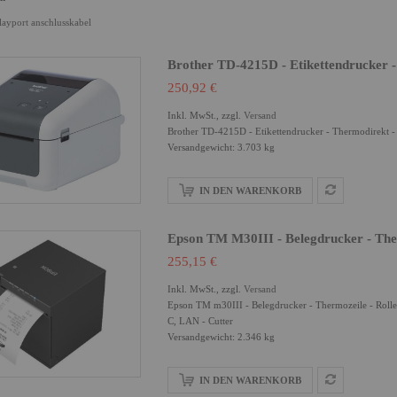
layport anschlusskabel
Brother TD-4215D - Etikettendrucker -
250,92 €
Inkl. MwSt., zzgl.
Versand
Brother TD-4215D - Etikettendrucker - Thermodirekt - 
Versandgewicht: 3.703 kg
IN DEN WARENKORB
Epson TM M30III - Belegdrucker - Ther
255,15 €
Inkl. MwSt., zzgl.
Versand
Epson TM m30III - Belegdrucker - Thermozeile - Rolle
C, LAN - Cutter
Versandgewicht: 2.346 kg
IN DEN WARENKORB