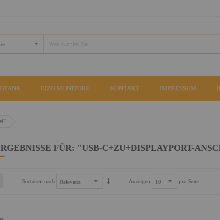
COTANK
EIZO MONITORE
KONTAKT
IMPRESSUM
el"
RGEBNISSE FÜR: "USB-C+ZU+DISPLAYPORT-ANS
Sortieren nach
Anzeigen
pro Seite
an