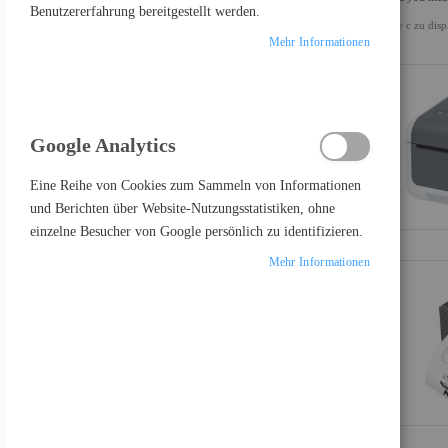
Benutzererfahrung bereitgestellt werden.
usv c zu disp
ALLES LÖSCHEN
Mehr Informationen
Google Analytics
PRODUKTE VERGLEICHEN
Eine Reihe von Cookies zum Sammeln von Informationen
und Berichten über Website-Nutzungsstatistiken, ohne
Sie haben keine Artikel in Ihrer Vergleichsliste
einzelne Besucher von Google persönlich zu identifizieren.
Mehr Informationen
FEATURED PRODUCT
Samsung Odyssey OLED G8 S27FG810SU - G81SF Series - OLED-Monitor - Gaming - 68.6 cm (27")
697,17 €
Inkl. MwSt., zzgl.
Versand
Lenovo Legion R27fc-30 - LED-Monitor - Gaming - gebogen - 68.6 cm (27")