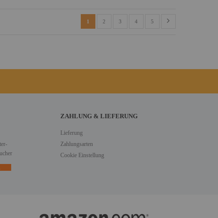
1
2
3
4
5
ZAHLUNG & LIEFERUNG
Lieferung
er-
Zahlungsarten
ucher
Cookie Einstellung
n