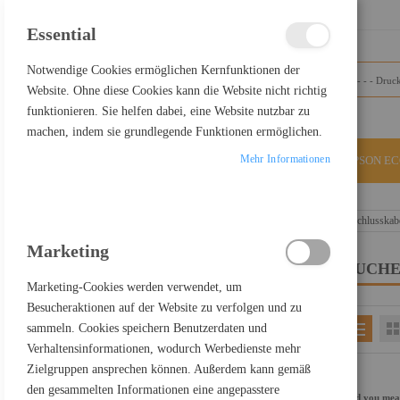
SCHLIESSEN
Essential
Notwendige Cookies ermöglichen Kernfunktionen der
Website. Ohne diese Cookies kann die Website nicht richtig
funktionieren. Sie helfen dabei, eine Website nutzbar zu
machen, indem sie grundlegende Funktionen ermöglichen.
Mehr Informationen
ALLE KATEGORIEN
EPSON E
Home
Suchergebnisse für: "USB-C+zu+DisplayPort-Anschlusskab
Marketing
SUCHE
FILTER PRODUCTS BY
Marketing-Cookies werden verwendet, um
Besucheraktionen auf der Website zu verfolgen und zu
sammeln. Cookies speichern Benutzerdaten und
EINKAUFEN NACH
Verhaltensinformationen, wodurch Werbedienste mehr
Kategorie
Drucker
Zielgruppen ansprechen können. Außerdem kann gemäß
Einkaufspreis netto
100,00 € - 199,99 €
den gesammelten Informationen eine angepasstere
Did you me