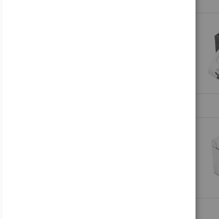
178,81 €
Inkl. MwSt., zzgl.
Versand
Acer B246WL ymiprx - B Series - LED-Monitor - 61 cm (24")
138,99 €
Inkl. MwSt., zzgl.
Versand
Acer Nitro VG240Y P6bip - VG0 Series - LCD-Monitor - Gaming - 61 cm (24")
88,16 €
Inkl. MwSt., zzgl.
Versand
HP V24i G5 - LED-Monitor - 61 cm (24") (23.8" sichtbar) - 1920 x 1080 Full HD (1080p)
122,49 €
Inkl. MwSt., zzgl.
Versand