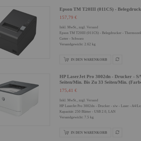
Epson TM T20III (011CS) - Belegdrucke
157,79 €
Inkl. MwSt., zzgl.
Versand
Epson TM T20III (011CS) - Belegdrucker - Thermozeile 
Cutter - Schwarz
Versandgewicht: 2.62 kg
IN DEN WARENKORB
HP LaserJet Pro 3002dn - Drucker - S/w
Seiten/Min. Bis Zu 33 Seiten/Min. (Farb
175,41 €
Inkl. MwSt., zzgl.
Versand
HP LaserJet Pro 3002dn - Drucker - s/w - Laser - A4/Leg
Kapazität: 250 Blätter - USB 2.0, LAN
Versandgewicht: 7.5 kg
IN DEN WARENKORB