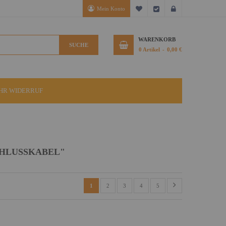
Mein Konto
Mein Wunschzettel
Kasse
Anmelden
WARENKORB
SUCHE
0
Artikel
0,00 €
IHR WIDERRUF
CHLUSSKABEL"
1
2
3
4
5