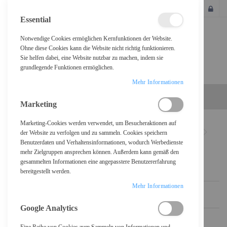
SCHLIESSEN
Essential
Notwendige Cookies ermöglichen Kernfunktionen der Website.
Ohne diese Cookies kann die Website nicht richtig funktionieren.
Sie helfen dabei, eine Website nutzbar zu machen, indem sie
grundlegende Funktionen ermöglichen.
Mehr Informationen
Marketing
Marketing-Cookies werden verwendet, um Besucheraktionen auf
Home
Drucker Scanner & Multifunktionsgeräte
Zubehör Drucker
der Website zu verfolgen und zu sammeln. Cookies speichern
Benutzerdaten und Verhaltensinformationen, wodurch Werbedienste
mehr Zielgruppen ansprechen können. Außerdem kann gemäß den
ZUBEHÖR DRUCKER
gesammelten Informationen eine angepasstere Benutzererfahrung
bereitgestellt werden.
Mehr Informationen
Sortieren nach
Google Analytics