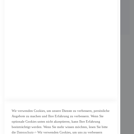
Berlin, Deutschland
Email: info@f-m-shop.de
INFORMATION
Impressum
AGB
Datenschutz
KUNDENSERVICE
Bestellvorgang
Widerrufsbelehrung und Muster-Widerrufsformular für Verbraucher
Vertrag widerrufen
Wir verwenden Cookies, um unsere Dienste zu verbessern, persönliche
Angebote zu machen und Ihre Erfahrung zu verbessern. Wenn Sie
ZAHLUNG & LIEFERUNG
optionale Cookies unten nicht akzeptieren, kann Ihre Erfahrung
beeinträchtigt werden. Wenn Sie mehr wissen möchten, lesen Sie bitte
Lieferung
die
Datenschutz
-> Wir verwenden Cookies, um uns zu verbessern