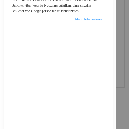
Eine Reihe von Cookies zum Sammeln von Informationen und
Berichten über Website-Nutzungsstatistiken, ohne einzelne
Besucher von Google persönlich zu identifizieren.
Mehr Informationen
Epson WorkForce Pro WF-C5890DWF -
Multifunktionsdrucker - Farbe - Tintenstrahl -
A4/Legal (Medien)