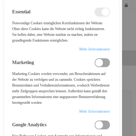
SCHLIESSEN
Essential
Notwendige Cookies ermöglichen Kernfunktionen der Website.
Ohne diese Cookies kann die Website nicht richtig funktionieren.
Sie helfen dabei, eine Website nutzbar zu machen, indem sie
grundlegende Funktionen ermöglichen.
Mehr Informationen
Marketing
Marketing-Cookies werden verwendet, um Besucheraktionen auf
KUNDENLOGIN
der Website zu verfolgen und zu sammeln. Cookies speichern
Benutzerdaten und Verhaltensinformationen, wodurch Werbedienste
mehr Zielgruppen ansprechen können. Außerdem kann gemäß den
gesammelten Informationen eine angepasstere Benutzererfahrung
bereitgestellt werden.
REGISTRIERTE KUNDEN
Mehr Informationen
Wenn Sie ein Konto haben, melden Sie sich mit Ihrer E-Mail-Adresse an.
Google Analytics
E-Mail