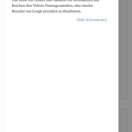
Eine Reihe von Cookies zum Sammeln von Informationen und
Berichten über Website-Nutzungsstatistiken, ohne einzelne
Besucher von Google persönlich zu identifizieren.
Passwort
Mehr Informationen
Show Password
ANMELDEN
Passwort vergessen?
NEUE KUNDEN