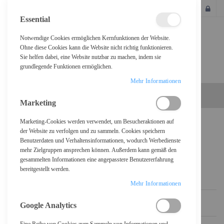
SCHLIESSEN
Essential
Notwendige Cookies ermöglichen Kernfunktionen der Website.
Ohne diese Cookies kann die Website nicht richtig funktionieren.
Sie helfen dabei, eine Website nutzbar zu machen, indem sie
grundlegende Funktionen ermöglichen.
Mehr Informationen
Marketing
Marketing-Cookies werden verwendet, um Besucheraktionen auf
Home
Suchergebnisse für: "USB-C+auf+Display+Port"
der Website zu verfolgen und zu sammeln. Cookies speichern
Benutzerdaten und Verhaltensinformationen, wodurch Werbedienste
mehr Zielgruppen ansprechen können. Außerdem kann gemäß den
SUCHERGEBNISSE FÜR: "USB-
gesammelten Informationen eine angepasstere Benutzererfahrung
C+AUF+DISPLAY+PORT"
bereitgestellt werden.
Mehr Informationen
Sortieren nach
Google Analytics