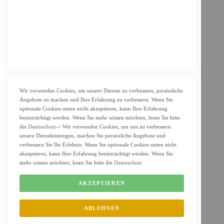
Wir verwenden Cookies, um unsere Dienste zu verbessern, persönliche
Angebote zu machen und Ihre Erfahrung zu verbessern. Wenn Sie
optionale Cookies unten nicht akzeptieren, kann Ihre Erfahrung
beeinträchtigt werden. Wenn Sie mehr wissen möchten, lesen Sie bitte
die
Datenschutz
-> Wir verwenden Cookies, um uns zu verbessern
unsere Dienstleistungen, machen Sie persönliche Angebote und
verbessern Sie Ihr Erlebnis. Wenn Sie optionale Cookies unten nicht
akzeptieren, kann Ihre Erfahrung beeinträchtigt werden. Wenn Sie
mehr wissen möchten, lesen Sie bitte die
Datenschutz
AKZEPTIEREN
ABLEHNEN