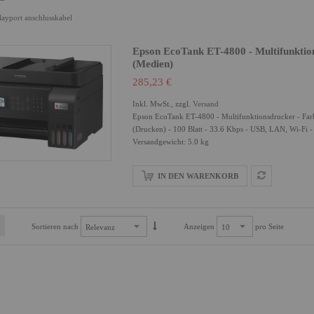
layport anschlusskabel
Epson EcoTank ET-4800 - Multifunktions
(Medien)
285,23 €
Inkl. MwSt., zzgl.
Versand
Epson EcoTank ET-4800 - Multifunktionsdrucker - Farbe 
(Drucken) - 100 Blatt - 33.6 Kbps - USB, LAN, Wi-Fi 
Versandgewicht: 5.0 kg
IN DEN WARENKORB
Sortieren nach
Anzeigen
pro Seite