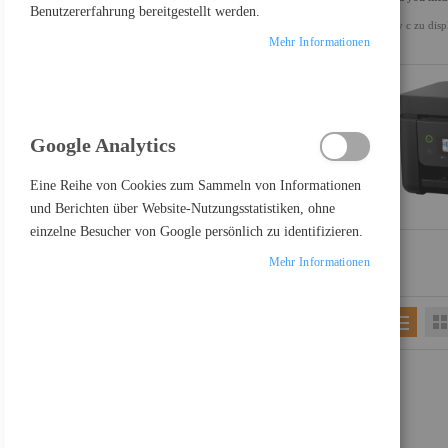
Benutzererfahrung bereitgestellt werden.
usv c zu disp
ALLES LÖSCHEN
Mehr Informationen
Google Analytics
PRODUKTE VERGLEICHEN
Eine Reihe von Cookies zum Sammeln von Informationen
und Berichten über Website-Nutzungsstatistiken, ohne
Sie haben keine Artikel in Ihrer Vergleichsliste
einzelne Besucher von Google persönlich zu identifizieren.
Mehr Informationen
FEATURED PRODUCT
Samsung Odyssey OLED G8 S27FG810SU - G81SF Series - OLED-Monitor - Gaming - 68.6 cm (27")
697,17 €
Inkl. MwSt., zzgl.
Versand
Lenovo Legion R27fc-30 - LED-Monitor - Gaming - gebogen - 68.6 cm (27")