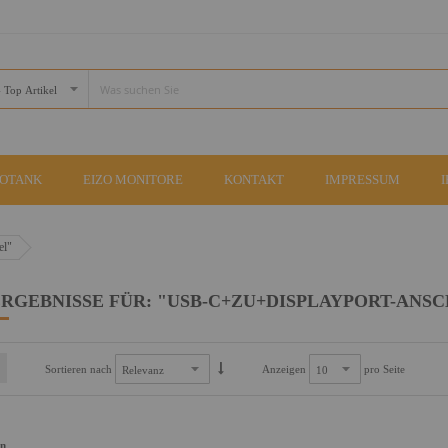
COTANK
EIZO MONITORE
KONTAKT
IMPRESSUM
el"
RGEBNISSE FÜR: "USB-C+ZU+DISPLAYPORT-ANS
Sortieren nach
Anzeigen
pro Seite
an