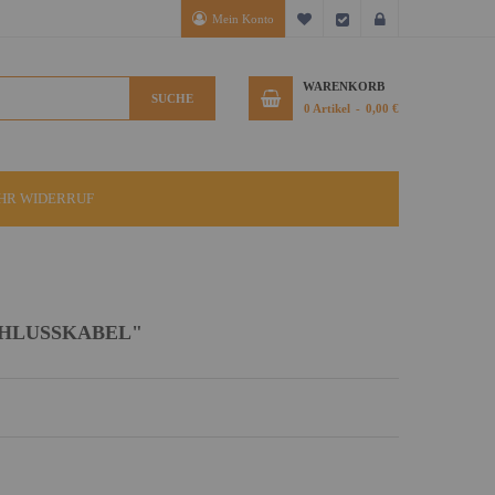
Mein Konto
Mein Wunschzettel
Kasse
Anmelden
WARENKORB
SUCHE
0
Artikel
0,00 €
IHR WIDERRUF
CHLUSSKABEL"