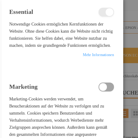
SCHLIESSEN
Essential
Notwendige Cookies ermöglichen Kernfunktionen der
Website. Ohne diese Cookies kann die Website nicht richtig
funktionieren. Sie helfen dabei, eine Website nutzbar zu
machen, indem sie grundlegende Funktionen ermöglichen.
Mehr Informationen
ALLE KATEGORIEN
EPSON E
Home
Suchergebnisse für: "USB-C+zu+DisplayPort-Anschlusskab
Marketing
SUCHE
FILTER PRODUCTS BY
Marketing-Cookies werden verwendet, um
Besucheraktionen auf der Website zu verfolgen und zu
sammeln. Cookies speichern Benutzerdaten und
EINKAUFEN NACH
Verhaltensinformationen, wodurch Werbedienste mehr
Kategorie
EPSON - Top Artikel
Zielgruppen ansprechen können. Außerdem kann gemäß
Einkaufspreis netto
200,00 € - 299,99 €
den gesammelten Informationen eine angepasstere
Did you me