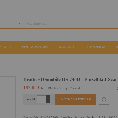
COTANK
EIZO MONITORE
KONTAKT
IMPRESSUM
Brother DSmobile DS-740D - Einzelblatt-Scan
197,83 €
Inkl. 19% MwSt., zzgl.
Versand
Anzahl
IN DEN WARENKORB
Brother DSmobile DS-740D - Einzelblatt-Scanner - Duplex - 215.9 x 1828.