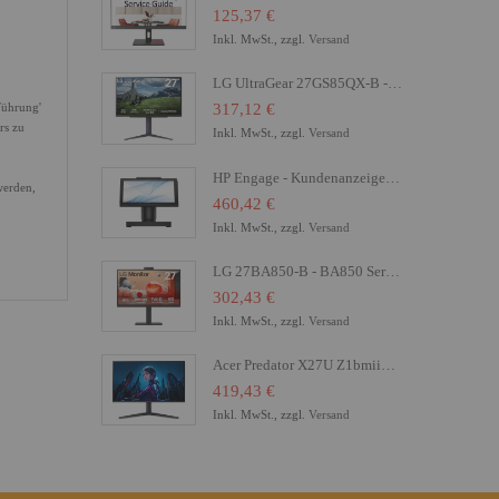
125,37 €
Inkl. MwSt., zzgl.
Versand
LG UltraGear 27GS85QX-B - LED-Monitor - Gaming - 68.4 cm (27")
Führung'
317,12 €
rs zu
Inkl. MwSt., zzgl.
Versand
HP Engage - Kundenanzeige - 16.8 cm (6.6") - Touchscreen
werden,
460,42 €
Inkl. MwSt., zzgl.
Versand
LG 27BA850-B - BA850 Series - LED-Monitor - 68.6 cm (27")
302,43 €
Inkl. MwSt., zzgl.
Versand
Acer Predator X27U Z1bmiiprx - X Series - OLED-Monitor - Gaming - 68.6 cm (27")
419,43 €
Inkl. MwSt., zzgl.
Versand