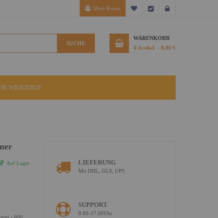
Mein Konto
Mein Wunschzettel
Kasse
Anmelden
WARENKORB
SUCHE
0
Artikel
0,00 €
IHR WIDERRUF
ner
LIEFERUNG
Auf Lager
Mit DHL, GLS, UPS
SUPPORT
8.00-17.00Uhr
8 mm - 600