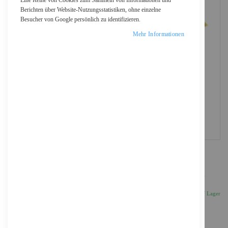
Eine Reihe von Cookies zum Sammeln von Informationen und
Berichten über Website-Nutzungsstatistiken, ohne einzelne
Besucher von Google persönlich zu identifizieren.
Mehr Informationen
Kingston ValueRAM - DDR4 - Modul - 8 GB - SO
97,03 €
Inkl. 19% MwSt., zzgl.
Versand
Auf Lager
Anzahl
IN DEN WARENKORB