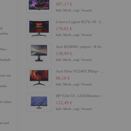
697,17 €
Inkl. MwSt., zzgl.
Versand
Lenovo Legion R27fc-30 - LED-Monitor - Gaming - gebogen - 68.6 cm (27")
nd
178,81 €
harfen
Inkl. MwSt., zzgl.
Versand
Acer B246WL ymiprx - B Series - LED-Monitor - 61 cm (24")
e Duo-
138,99 €
Inkl. MwSt., zzgl.
Versand
oberhalb
Acer Nitro VG240Y P6bip - VG0 Series - LCD-Monitor - Gaming - 61 cm (24")
ofon mit
88,16 €
Inkl. MwSt., zzgl.
Versand
tarke
HP V24i G5 - LED-Monitor - 61 cm (24") (23.8" sichtbar) - 1920 x 1080 Full HD (1080p)
t vielen
122,49 €
Inkl. MwSt., zzgl.
Versand
tet und