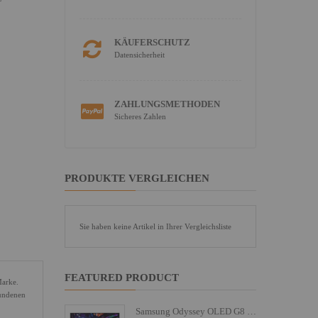
KÄUFERSCHUTZ
Datensicherheit
ZAHLUNGSMETHODEN
Sicheres Zahlen
PRODUKTE VERGLEICHEN
Sie haben keine Artikel in Ihrer Vergleichsliste
FEATURED PRODUCT
Marke.
bundenen
Samsung Odyssey OLED G8 S27FG810SU - G81SF Series - OLED-Monitor - Gaming - 68.6 cm (27")