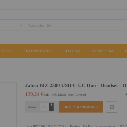
COTANK
EIZO MONITORE
KONTAKT
IMPRESSUM
Jabra BIZ 2300 USB-C UC Duo - Headset - O
139,24 €
Inkl. 19% MwSt., zzgl.
Versand
Anzahl
IN DEN WARENKORB
Jabra BIZ 2300 USB-C UC Duo - Headset - On-Ear - kabelgebunden - USB-