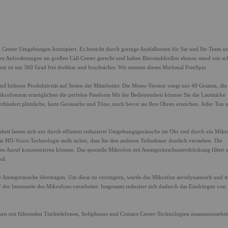
ll Center Umgebungen konzipiert. Es besticht durch geringe Ausfallzeiten für Sie und Ihr Team u
ten Anforderungen im großen Call Center gerecht und halten Bürostuhlrollen ebenso stand wie sc
m ist um 360 Grad frei drehbar und bruchsicher. Wir nennen dieses Merkmal FreeSpin .
und höherer Produktivität auf Seiten der Mitarbeiter. Die Mono-Version wiegt nur 49 Gramm, di
rofonarm ermöglichen die perfekte Passform Mit der Bedieneinheit können Sie die Lautstärke
rhindert plötzliche, laute Geräusche und Töne, noch bevor sie Ihre Ohren erreichen. Jeder Ton 
heit lassen sich nur durch effizient reduzierte Umgebungsgeräusche im Ohr und durch ein Mikr
 HD-Voice-Technologie stellt sicher, dass Sie den anderen Teilnehmer deutlich verstehen. Die
n Anruf konzentrieren können. Das spezielle Mikrofon mit Atemgeräuschunterdrückung filtert s
nd.
 Atemgeräusche übertragen. Um diese zu verringern, wurde das Mikrofon aerodynamisch und mi
f der Innenseite des Mikrofons verarbeitet. Insgesamt reduziert sich dadurch das Eindringen von
acken mit führenden Tischtelefonen, Softphones und Contact-Center-Technologien zusammenarbei