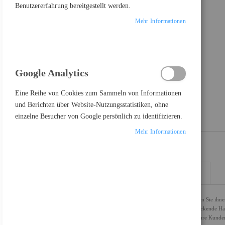
Benutzererfahrung bereitgestellt werden.
Mehr Informationen
Google Analytics
Eine Reihe von Cookies zum Sammeln von Informationen
und Berichten über Website-Nutzungsstatistiken, ohne
einzelne Besucher von Google persönlich zu identifizieren.
Mehr Informationen
DETAILS
MEHR INFORMATIONEN
Ihre Call-Center-Mitarbeiter sind Ihre Markenbotschafter. Stellen Sie i
Beim Jabra BIZ 2300 trifft hervorragender Klang auf beeindruckende H
Headset, das sowohl Ihre Contact-Center-Mitarbeiter als auch Ihre Kunden