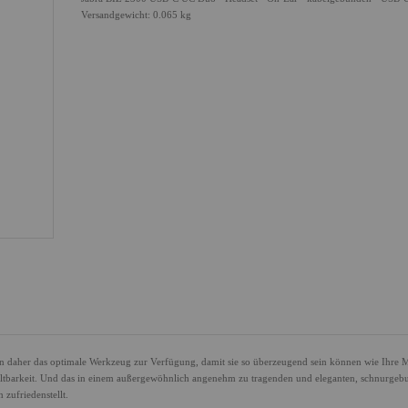
Versandgewicht: 0.065 kg
hnen daher das optimale Werkzeug zur Verfügung, damit sie so überzeugend sein können wie Ihre 
altbarkeit. Und das in einem außergewöhnlich angenehm zu tragenden und eleganten, schnurge
 zufriedenstellt.