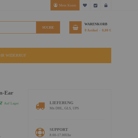
Mein Konto
Mein Wunschzettel
Kasse
Anmelden
WARENKORB
SUCHE
0
Artikel
0,00 €
IHR WIDERRUF
n-Ear
LIEFERUNG
Auf Lager
Mit DHL, GLS, UPS
SUPPORT
8.00-17.00Uhr
C