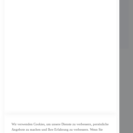
KONTAKT
Adresse: Zimbelstrasse 26/13127 Berlin
Berlin, Deutschland
Email: info@f-m-shop.de
INFORMATION
Impressum
AGB
Datenschutz
KUNDENSERVICE
Bestellvorgang
Widerrufsbelehrung und Muster-Widerrufsformular für Verbraucher
Vertrag widerrufen
Wir verwenden Cookies, um unsere Dienste zu verbessern, persönliche
Angebote zu machen und Ihre Erfahrung zu verbessern. Wenn Sie