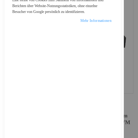
Eine Reihe von Cookies zum Sammeln von Informationen und
Berichten über Website-Nutzungsstatistiken, ohne einzelne
Besucher von Google persönlich zu identifizieren.
Mehr Informationen
StarTech.com 8 Port Rack KVM Konsole mit 1,8 m
Kabeln - US Tastatur(QWERTY), Integrierter KVM
Switch mit 19" LCD Monitor - 1HE LCD KVM
Konsole - OSD KVM - 50.000 MTBF - USB +