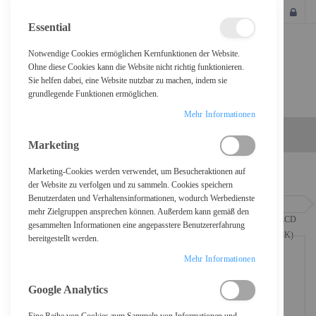
SCHLIESSEN
Essential
Notwendige Cookies ermöglichen Kernfunktionen der Website.
Ohne diese Cookies kann die Website nicht richtig funktionieren.
Sie helfen dabei, eine Website nutzbar zu machen, indem sie
grundlegende Funktionen ermöglichen.
Mehr Informationen
Marketing
Marketing-Cookies werden verwendet, um Besucheraktionen auf
Home
der Website zu verfolgen und zu sammeln. Cookies speichern
Benutzerdaten und Verhaltensinformationen, wodurch Werbedienste
StarTech.com 8 Port Rack KVM Konsole mit 1,8 m Kabeln - US
mehr Zielgruppen ansprechen können. Außerdem kann gemäß den
Tastatur(QWERTY), Integrierter KVM Switch mit 19" LCD Monitor - 1HE LCD
gesammelten Informationen eine angepasstere Benutzererfahrung
KVM Konsole - OSD KVM - 50.000 MTBF - USB + VGA(RKCONS1908K) -
bereitgestellt werden.
KVM-Konsole mit KVM-Switch - 8 Anschlüsse - PS/2, USB - US-En
Mehr Informationen
Google Analytics