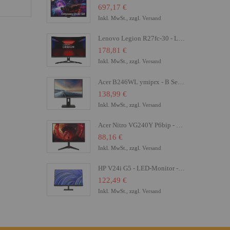
697,17 €
Inkl. MwSt., zzgl.
Versand
Lenovo Legion R27fc-30 - LED-Monitor - Gaming - gebogen - 68.6 cm (27")
178,81 €
Inkl. MwSt., zzgl.
Versand
Acer B246WL ymiprx - B Series - LED-Monitor - 61 cm (24")
138,99 €
Inkl. MwSt., zzgl.
Versand
Acer Nitro VG240Y P6bip - VG0 Series - LCD-Monitor - Gaming - 61 cm (24")
88,16 €
Inkl. MwSt., zzgl.
Versand
HP V24i G5 - LED-Monitor - 61 cm (24") (23.8" sichtbar) - 1920 x 1080 Full HD (1080p)
122,49 €
Inkl. MwSt., zzgl.
Versand