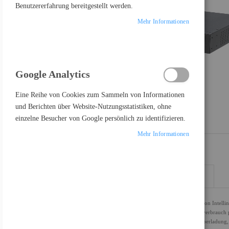
Benutzererfahrung bereitgestellt werden.
Mehr Informationen
Google Analytics
Eine Reihe von Cookies zum Sammeln von Informationen
und Berichten über Website-Nutzungsstatistiken, ohne
einzelne Besucher von Google persönlich zu identifizieren.
Mehr Informationen
DETAILS
MEHR INFORMATIONEN
Dieser 24-Port Gigabit Ethernet PoE+ Switch mit 2 SFP-Ports von Intellin
Strominformationen in Echtzeit liefert. Dazu gehört der Stromverbrauc
Strombudget. Zusätzlich warnt die Anzeige bei Potenzial für Überladun