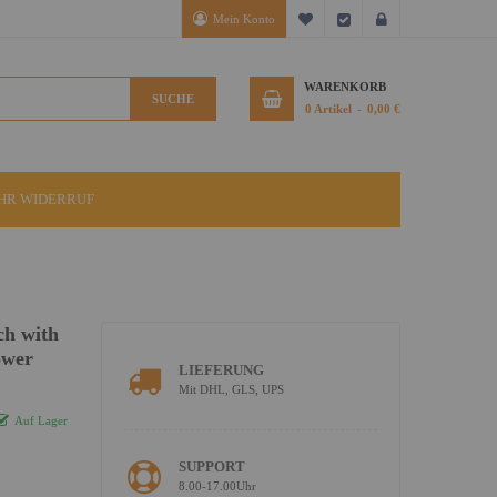
Mein Konto
Mein Wunschzettel
Kasse
Anmelden
WARENKORB
SUCHE
0
Artikel
0,00 €
IHR WIDERRUF
ch with
ower
LIEFERUNG
Mit DHL, GLS, UPS
Auf Lager
SUPPORT
8.00-17.00Uhr