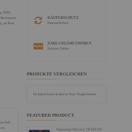
ay, IEEE
KÄUFERSCHUTZ
" Rackmount
Datensicherheit
p, an Rack
ZAHLUNGSMETHODEN
Sicheres Zahlen
PRODUKTE VERGLEICHEN
Sie haben keine Artikel in Ihrer Vergleichsliste
FEATURED PRODUCT
bene PoE-
v.m.
Samsung Odyssey OLED G8 S27FG810SU - G81SF Series - OLED-Monitor - Gaming - 68.6 cm (27")