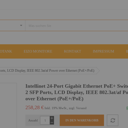
COTANK
EIZO MONITORE
KONTAKT
IMPRESSUM
 Ports, LCD Display, IEEE 802.3at/af Power over Ethernet (PoE+/PoE)
Intellinet 24-Port Gigabit Ethernet PoE+ Swit
2 SFP Ports, LCD Display, IEEE 802.3at/af P
over Ethernet (PoE+/PoE)
258,28 €
Inkl. 19% MwSt., zzgl.
Versand
Anzahl
IN DEN WARENKORB