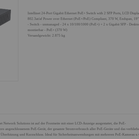
Intellinet 24-Port Gigabit Ethernet PoE+ Switch with 2 SFP Ports, LCD Displ
802.3at/af Power over Ethernet (PoE+/PoE) Compliant, 370 W, Endspan, 19
- Switch - unmanaged - 24 x 10/100/1000 (PoE+) + 2 x Gigabit SFP - Deskto
montierbar - PoE+ (370 W)
Versandgewicht: 2.875 kg
et Network Solutions ist auf der Frontseite mit einer LCD-Anzeige ausgestattet, die PoE-
h pro angeschlossenem PoE-Gerät, der gesamte Stromverbrauch aller PoE-Geräte und das verblie
g, Überhitzung und Kurzschluss. Ideal für Sicherheitsanwendungen mit mehreren PoE-Kameras u.