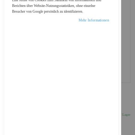
Eine Reihe von Cookies zum Sammeln von Informationen und
Berichten über Website-Nutzungsstatistiken, ohne einzelne
Besucher von Google persönlich zu identifizieren.
Mehr Informationen
Logitech PTZ Pro 2 - Konferenzkamera - PTZ
343,72 €
Inkl. 19% MwSt., zzgl.
Versand
Auf Lager
Anzahl
IN DEN WARENKORB