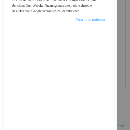
Eine Reihe von Cookies zum Sammeln von Informationen und
Berichten über Website-Nutzungsstatistiken, ohne einzelne
Besucher von Google persönlich zu identifizieren.
Mehr Informationen
HP 37Y - Besonders hohe Ergiebigkeit - Schwarz -
original - LaserJet - Tonerpatrone (CF237Y)
453,53 €
Inkl. 19% MwSt., zzgl.
Versand
Auf Lager