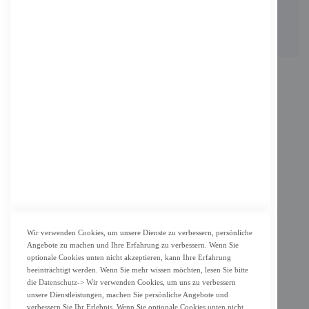
Email: info@f-m-shop.de
INFORMATION
Impressum
AGB
Datenschutz
KUNDENSERVICE
Bestellvorgang
Widerrufsbelehrung und Muster-Widerrufsformular für Verbraucher
Vertrag widerrufen
Wir verwenden Cookies, um unsere Dienste zu verbessern, persönliche
Angebote zu machen und Ihre Erfahrung zu verbessern. Wenn Sie
ZAHLUNG & LIEFERUNG
optionale Cookies unten nicht akzeptieren, kann Ihre Erfahrung
beeinträchtigt werden. Wenn Sie mehr wissen möchten, lesen Sie bitte
Lieferung
die
Datenschutz
-> Wir verwenden Cookies, um uns zu verbessern
unsere Dienstleistungen, machen Sie persönliche Angebote und
Zahlungsarten
verbessern Sie Ihr Erlebnis. Wenn Sie optionale Cookies unten nicht