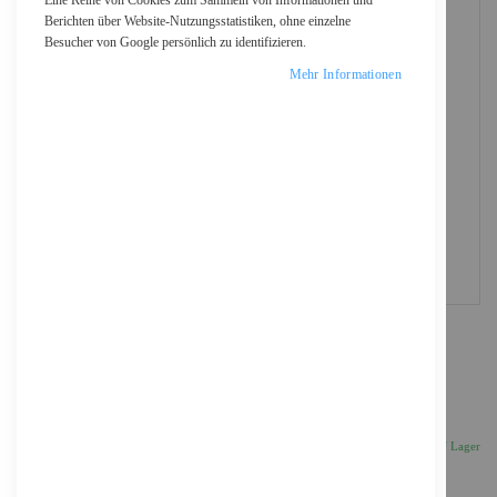
Eine Reihe von Cookies zum Sammeln von Informationen und
Berichten über Website-Nutzungsstatistiken, ohne einzelne
Besucher von Google persönlich zu identifizieren.
Mehr Informationen
Dell Pro E2426HB - LED-Monitor - 61 cm (24")
(23.8" sichtbar)
192,28 €
Inkl. 19% MwSt., zzgl.
Versand
Auf Lager
Anzahl
IN DEN WARENKORB