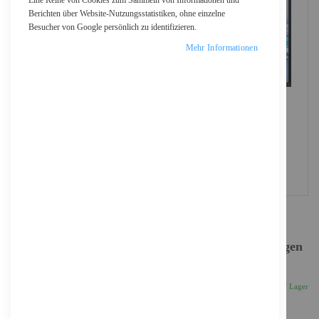
Eine Reihe von Cookies zum Sammeln von Informationen und
Berichten über Website-Nutzungsstatistiken, ohne einzelne
Besucher von Google persönlich zu identifizieren.
Mehr Informationen
Dell UltraSharp U3425WE - LED-Monitor - gebogen
- 86.4 cm (34")
748,57 €
Inkl. 19% MwSt., zzgl.
Versand
Auf Lager
Anzahl
IN DEN WARENKORB