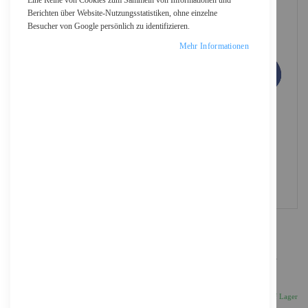
Eine Reihe von Cookies zum Sammeln von Informationen und
Berichten über Website-Nutzungsstatistiken, ohne einzelne
Besucher von Google persönlich zu identifizieren.
Mehr Informationen
Logitech M330 SILENT PLUS - Maus - 3 Tasten -
kabellos - 2.4 GHz - kabelloser Empfänger (USB)
17,70 €
Inkl. 19% MwSt., zzgl.
Versand
Auf Lager