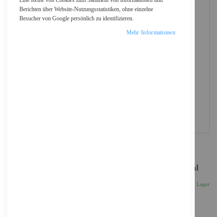
Eine Reihe von Cookies zum Sammeln von Informationen und
Berichten über Website-Nutzungsstatistiken, ohne einzelne
Besucher von Google persönlich zu identifizieren.
Mehr Informationen
HP 970XL - Hohe Ergiebigkeit - Schwarz - original
114,94 €
Inkl. 19% MwSt., zzgl.
Versand
Auf Lager
Anzahl
IN DEN WARENKORB