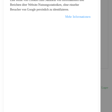
Eine Reihe von Cookies zum Sammeln von Informationen und
Berichten über Website-Nutzungsstatistiken, ohne einzelne
Besucher von Google persönlich zu identifizieren.
Mehr Informationen
Epson Tintenwartungstank - für Epson L1455
24,86 €
Inkl. 19% MwSt., zzgl.
Versand
Auf Lager
Anzahl
IN DEN WARENKORB