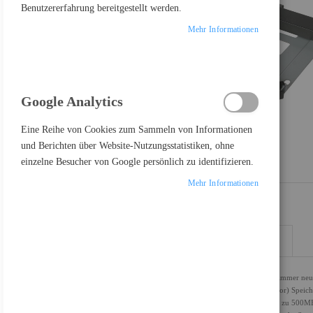
Benutzererfahrung bereitgestellt werden.
Mehr Informationen
Google Analytics
Eine Reihe von Cookies zum Sammeln von Informationen
und Berichten über Website-Nutzungsstatistiken, ohne
einzelne Besucher von Google persönlich zu identifizieren.
Mehr Informationen
DETAILS
MEHR INFORMATIONEN
Jahr für Jahr entwickelt sich die Technologie weiter und erlebt immer neu
höchster Leistung zu sein. Daher werden SFF (Small Form Factor) Speic
dem Aufkommen der Solid State Technologie und SSDs die bis zu 500MB