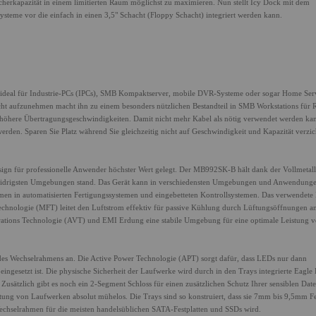
peicherkapazität in einem limitierten Raum möglichst zu maximieren. Nun stellt Icy Dock mit dem
me vor die einfach in einen 3,5" Schacht (Floppy Schacht) integriert werden kann.
eal für Industrie-PCs (IPCs), SMB Kompaktserver, mobile DVR-Systeme oder sogar Home Serv
acht aufzunehmen macht ihn zu einem besonders nützlichen Bestandteil in SMB Workstations für
h höhere Übertragungsgeschwindigkeiten. Damit nicht mehr Kabel als nötig verwendet werden ka
den. Sparen Sie Platz während Sie gleichzeitig nicht auf Geschwindigkeit und Kapazität verzic
sign für professionelle Anwender höchster Wert gelegt. Der MB992SK-B hält dank der Vollmetall
 widrigsten Umgebungen stand. Das Gerät kann in verschiedensten Umgebungen und Anwendung
emen in automatisierten Fertigungssystemen und eingebetteten Kontrollsystemen. Das verwendete 
hnologie (MFT) leitet den Luftstrom effektiv für passive Kühlung durch Lüftungsöffnungen a
Vibrations Technologie (AVT) und EMI Erdung eine stabile Umgebung für eine optimale Leistung 
t des Wechselrahmens an. Die Active Power Technologie (APT) sorgt dafür, dass LEDs nur dann
ingesetzt ist. Die physische Sicherheit der Laufwerke wird durch in den Trays integrierte Eagl
 Zusätzlich gibt es noch ein 2-Segment Schloss für einen zusätzlichen Schutz Ihrer sensiblen Dat
tung von Laufwerken absolut mühelos. Die Trays sind so konstruiert, dass sie 7mm bis 9,5mm Fe
hselrahmen für die meisten handelsüblichen SATA-Festplatten und SSDs wird.