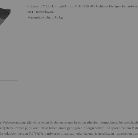
Cremax ICY Dock ToughArmor MB992SK-B - Gehäuse für Speicherlaufwerke
cm) - mattschwarz
Versandgewicht: 0.45 kg
e Verbesserungen. Ziel eines jeden Speichersystems ist es das physisch kompakteste bei gleichzeit
hersysteme immer populärer. Diese haben einen geringeren Energiebedarf und sparen zudem Platz
/s erlauben werden 3,5"SATA-Laufwerke in nahezu jeder Kategorie geschlagen - abgesehen von