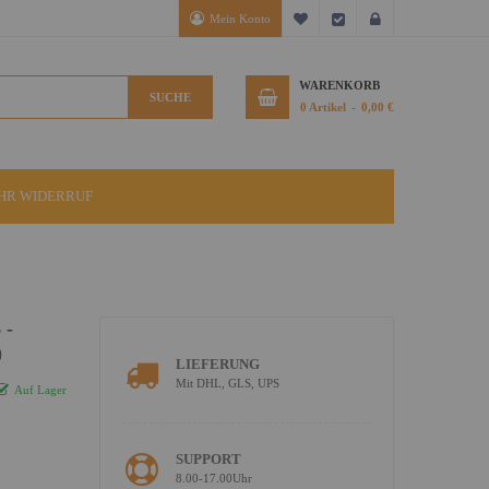
Mein Konto
Mein Wunschzettel
Kasse
Anmelden
WARENKORB
SUCHE
0
Artikel
0,00 €
IHR WIDERRUF
 -
)
LIEFERUNG
Mit DHL, GLS, UPS
Auf Lager
SUPPORT
8.00-17.00Uhr