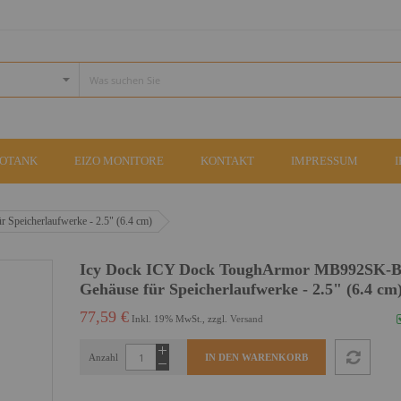
COTANK
EIZO MONITORE
KONTAKT
IMPRESSUM
peicherlaufwerke - 2.5" (6.4 cm)
Icy Dock ICY Dock ToughArmor MB992SK-B
Gehäuse für Speicherlaufwerke - 2.5" (6.4 cm
77,59 €
Inkl. 19% MwSt., zzgl.
Versand
Anzahl
IN DEN WARENKORB