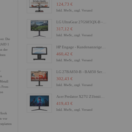
124,73 €
Inkl. MwSt., zzgl.
Versand
LG UltraGear 27GS85QX-B - LED-Monitor - Gaming - 68.4 cm (27")
317,12 €
Inkl. MwSt., zzgl.
Versand
er. Die
 RAID 1
HP Engage - Kundenanzeige - 16.8 cm (6.6") - Touchscreen
nn der
460,42 €
hten
Inkl. MwSt., zzgl.
Versand
-
LG 27BA850-B - BA850 Series - LED-Monitor - 68.6 cm (27")
en
302,43 €
Metall
Inkl. MwSt., zzgl.
Versand
n Fron-
von
Acer Predator X27U Z1bmiiprx - X Series - OLED-Monitor - Gaming - 68.6 cm (27")
419,43 €
Inkl. MwSt., zzgl.
Versand
e Hook
en vor
stplatten