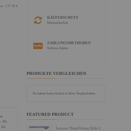
 - 2.5" (6.4
KÄUFERSCHUTZ
Datensicherheit
ZAHLUNGSMETHODEN
Sicheres Zahlen
PRODUKTE VERGLEICHEN
Sie haben keine Artikel in Ihrer Vergleichsliste
FEATURED PRODUCT
ig
. Mit
 der
Lenovo ThinkVision S24i-30 - LED-Monitor - 61 cm (24")