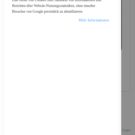
Eine Reihe von Cookies zum Sammeln von Informationen und
Berichten über Website-Nutzungsstatistiken, ohne einzelne
Besucher von Google persönlich zu identifizieren.
Mehr Informationen
Dell Alienware AW2726DM - OLED-Monitor -
Gaming - 68.6 cm (27")
397,11 €
Inkl. 19% MwSt., zzgl.
Versand
Auf Lager