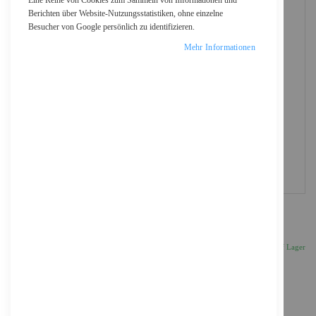
Eine Reihe von Cookies zum Sammeln von Informationen und
Berichten über Website-Nutzungsstatistiken, ohne einzelne
Besucher von Google persönlich zu identifizieren.
Mehr Informationen
Netgear Nighthawk M7 - Mobiler Hotspot - 5G
677,70 €
Inkl. 19% MwSt., zzgl.
Versand
Auf Lager
Anzahl
IN DEN WARENKORB