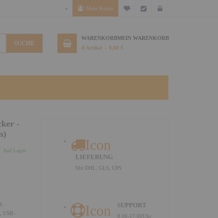
Mein Konto
Mein Wunschzettel
Kasse
Anmelden
WARENKORB
MEIN WARENKORB
SUCHE
0
Artikel
0,00 €
ker -
n)
Icon
Auf Lager
LIEFERUNG
Mit DHL, GLS, UPS
S -
SUPPORT
Icon
), USB -
8.00-17.00Uhr