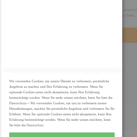
Epson Smart Panel-App
Mit dieser App können Sie Ihren Drucker über Ihr Smart-Gerät b
steuern sowie Fehler beheben – alles über Ihr Handy oder Tablet.
KONTAKT
Adresse: Zimbelstrasse 26/13127 Berlin
Berlin, Deutschland
Wir verwenden Cookies, um unsere Dienste zu verbessern, persönliche
Email: info@f-m-shop.de
Angebote zu machen und Ihre Erfahrung zu verbessern. Wenn Sie
optionale Cookies unten nicht akzeptieren, kann Ihre Erfahrung
beeinträchtigt werden. Wenn Sie mehr wissen möchten, lesen Sie bitte die
Datenschutz
-> Wir verwenden Cookies, um uns zu verbessern unsere
Dienstleistungen, machen Sie persönliche Angebote und verbessern Sie Ihr
Erlebnis. Wenn Sie optionale Cookies unten nicht akzeptieren, kann Ihre
Erfahrung beeinträchtigt werden. Wenn Sie mehr wissen möchten, lesen
Sie bitte die
Datenschutz