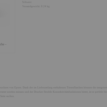
Schwarz
Versandgewicht: 8.24 kg
rbe -
Epson EcoTank ET-2950 - Multifunktionsdrucker - Farbe -
Tintenstrahl - ITS - A4/Letter (Medien)
ruckern von Epson. Dank der im Lieferumfang enthaltenen Tintenflaschen können die integrier
etzt werden müssen und der Drucker flexible Konnektivitätsfunktionen bietet, ist er perfekt für
Seite suchen.