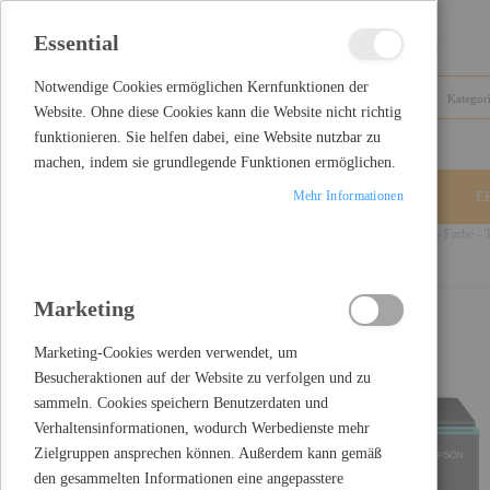
Essential
Schließen
Notwendige Cookies ermöglichen Kernfunktionen der
Website. Ohne diese Cookies kann die Website nicht richtig
funktionieren. Sie helfen dabei, eine Website nutzbar zu
machen, indem sie grundlegende Funktionen ermöglichen.
Mehr Informationen
ALLE KATEGORIEN
E
Home
Epson EcoTank ET-2950 - Multifunktionsdrucker - Farbe - Ti
E
Skip to the end of the images gallery
Marketing
K
Marketing-Cookies werden verwendet, um
Besucheraktionen auf der Website zu verfolgen und zu
I
sammeln. Cookies speichern Benutzerdaten und
Verhaltensinformationen, wodurch Werbedienste mehr
Zielgruppen ansprechen können. Außerdem kann gemäß
I
den gesammelten Informationen eine angepasstere