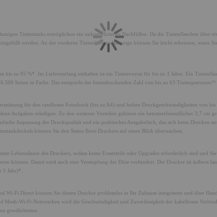
migen Tintentanks ermöglichen ein unkompliziertes Nachfüllen. Da die Tintenflaschen über ein
e eingefüllt werden. An der vorderen Tintenfüllstandsanzeige können Sie leicht erkennen, wann Si
 bis zu 95 %*. Im Lieferumfang enthalten ist ein Tintenvorrat für bis zu 3 Jahre. Ein Tintenfla
 6.500 Seiten in Farbe. Das entspricht der beeindruckenden Zahl von bis zu 63 Tintenpatronen!*
Unterstützung für den randlosen Fotodruck (bis zu A4) und hohen Druckgeschwindigkeiten von bis
dene Aufgaben erledigen. Zu den weiteren Vorteilen gehören ein benutzerfreundlicher 3,7 cm g
 einfache Anpassung der Druckqualität und ein praktisches Ausgabefach, das sich beim Drucken a
intentankdeckels können Sie den Status Ihres Druckers auf einen Blick überwachen.
mte Lebensdauer des Druckers, sodass keine Ersatzteile oder Upgrades erforderlich sind und Si
eren können. Damit wird auch eine Verstopfung der Düse verhindert. Der Drucker ist äußerst la
 1 Jahr)*.
d Wi-Fi Direct können Sie diesen Drucker problemlos in Ihr Zuhause integrieren und über Hand
d Mesh-Wi-Fi-Netzwerken wird die Geschwindigkeit und Zuverlässigkeit der kabellosen Verbin
zu gewährleisten.