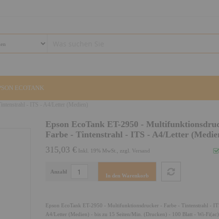
PSON ECOTANK
ntenstrahl - ITS - A4/Letter (Medien)
IZO MONITORE
Epson EcoTank ET-2950 - Multifunktionsdruc
Farbe - Tintenstrahl - ITS - A4/Letter (Medie
ONTAKT
315,03 €
Inkl. 19% MwSt., zzgl.
Versand
Anzahl
MPRESSUM
In den Warenkorb
HR WIDERRUF
Epson EcoTank ET-2950 - Multifunktionsdrucker - Farbe - Tintenstrahl - IT
A4/Letter (Medien) - bis zu 15 Seiten/Min. (Drucken) - 100 Blatt - Wi-Fi(ac