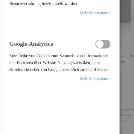
Benutzererfahrung bereitgestellt werden.
Mehr Informationen
Google Analytics
Epson EcoTank ET-2950 - Multifunktionsdrucker - Fa
Eine Reihe von Cookies zum Sammeln von Informationen
Tintenstrahl - ITS - A4/Letter (Medien)
und Berichten über Website-Nutzungsstatistiken, ohne
einzelne Besucher von Google persönlich zu identifizieren.
Skip to the beginning of the images gallery
Mehr Informationen
Details
Mehr Informationen
Sparen Sie bis zu 95 % an Druckkosten mit den patronenfreien EcoTank D
großvolumigen Tintentanks leicht nachgefüllt werden. Da keine Patronen ers
geeignet, die hochwertige Ausdrucke zu unglaublich niedrigen Kosten pro 