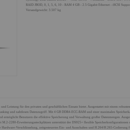
RAID JBOD, 0, 1, 5, 6, 10 - RAM 4 GB - 2.5 Gigabit Ethernet - iSCSI Suppo
Versandgewicht: 3.507 kg
und Leistung für den privaten und geschäftlichen Einsatz bietet. Ausgestattet mit einem robuste
ltitasking und nahtlosen Datenzugriff. Mit 4 GB DDR4-ECC-RAM und einer maximalen Speicherka
d ermöglicht Benutzern die effektive Speicherung und Verwaltung großer Datenmengen. Ausges
i M.2-2280-Erweiterungssteckplätzen unterstützt der DS925+ flexible Speicherkonfigurationen
ie Hardware-Verschlüsselung, zeitgesteuertes Ein- und Ausschalten und H.264/H.265-Codierung f