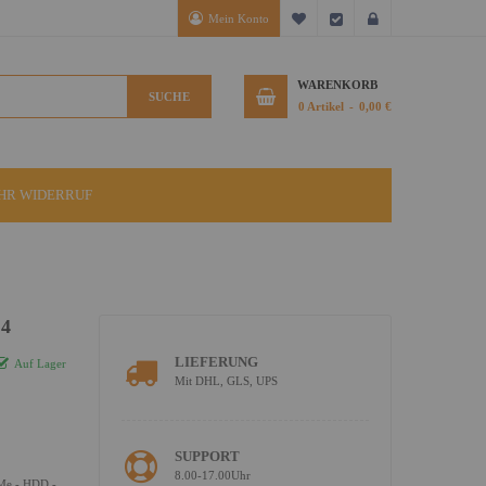
Mein Konto
Mein Wunschzettel
Kasse
Anmelden
WARENKORB
SUCHE
0
Artikel
0,00 €
IHR WIDERRUF
 4
LIEFERUNG
Auf Lager
Mit DHL, GLS, UPS
SUPPORT
8.00-17.00Uhr
VMe - HDD -