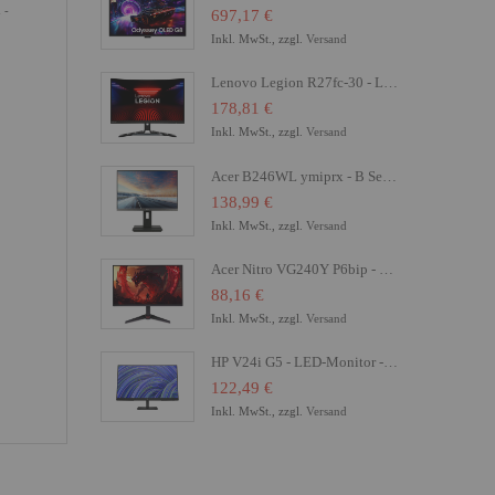
 -
697,17 €
Inkl. MwSt., zzgl.
Versand
Lenovo Legion R27fc-30 - LED-Monitor - Gaming - gebogen - 68.6 cm (27")
178,81 €
Inkl. MwSt., zzgl.
Versand
Acer B246WL ymiprx - B Series - LED-Monitor - 61 cm (24")
138,99 €
Inkl. MwSt., zzgl.
Versand
Acer Nitro VG240Y P6bip - VG0 Series - LCD-Monitor - Gaming - 61 cm (24")
88,16 €
Inkl. MwSt., zzgl.
Versand
HP V24i G5 - LED-Monitor - 61 cm (24") (23.8" sichtbar) - 1920 x 1080 Full HD (1080p)
122,49 €
Inkl. MwSt., zzgl.
Versand