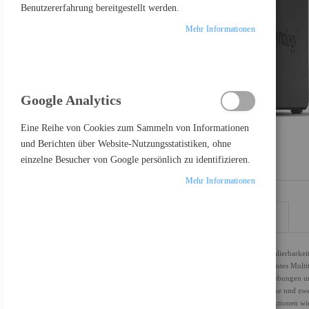
Benutzererfahrung bereitgestellt werden.
Mehr Informationen
Google Analytics
Eine Reihe von Cookies zum Sammeln von Informationen
und Berichten über Website-Nutzungsstatistiken, ohne
einzelne Besucher von Google persönlich zu identifizieren.
Mehr Informationen
DETAILS
MEHR INFORMATIONEN
Die Synology Disk Station DS925+ ist ein NAS-Server, der Skalierbarkeit 
Quad-Core-Prozessor mit 2,2 GHz sorgt dieses Gerät für effizientes Mu
von 200 TB erfüllt er die Anforderungen datenintensiver Umgebungen un
mit vier Hot-Swap-Einschüben für 2,5-Zoll-/3,5-Zoll-Laufwerke und zwe
ermöglicht einfache Upgrades. Dieser Server verfügt über Funktionen w