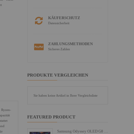
rt
KÄUFERSCHUTZ
Datensicherheit
ZAHLUNGSMETHODEN
Sicheres Zahlen
PRODUKTE VERGLEICHEN
Sie haben keine Artikel in Ihrer Vergleichsliste
n Ryzen-
pazität
FEATURED PRODUCT
tattet
 und
Samsung Odyssey OLED G8 S27FG810SU - G81SF Series - OLED-Monitor - Gaming - 68.6 cm (27")
ür