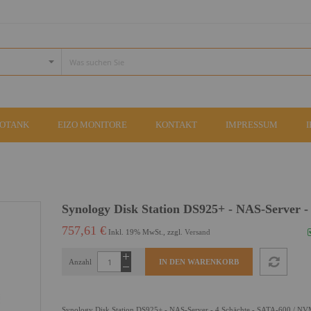
COTANK
EIZO MONITORE
KONTAKT
IMPRESSUM
Synology Disk Station DS925+ - NAS-Server -
757,61 €
Inkl. 19% MwSt., zzgl.
Versand
Anzahl
IN DEN WARENKORB
Synology Disk Station DS925+ - NAS-Server - 4 Schächte - SATA-600 / N