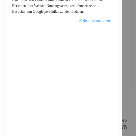
Eine Reihe von Cookies zum Sammeln von Informationen und
Berichten über Website-Nutzungsstatistiken, ohne einzelne
Besucher von Google persönlich zu identifizieren.
Mehr Informationen
HP ProBook 4 G1i Notebook AI - 177-Grad
Scharnierdesign - Intel Core Ultra 5 225U / 1.5 GHz -
Win 11 Pro - Intel Graphics - 24 GB RAM - 512 GB
SSD NVMe - 40.6 cm (16")