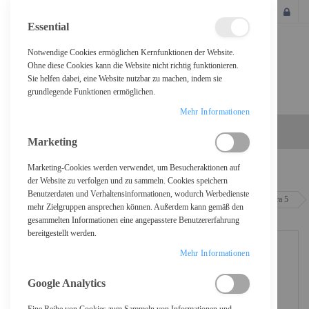
SCHLIESSEN
Essential
Notwendige Cookies ermöglichen Kernfunktionen der Website.
Ohne diese Cookies kann die Website nicht richtig funktionieren.
Sie helfen dabei, eine Website nutzbar zu machen, indem sie
grundlegende Funktionen ermöglichen.
Mehr Informationen
Marketing
Marketing-Cookies werden verwendet, um Besucheraktionen auf
Home
der Website zu verfolgen und zu sammeln. Cookies speichern
Benutzerdaten und Verhaltensinformationen, wodurch Werbedienste
HP ProBook 4 G1i Notebook AI - 177-Grad Scharnierdesign - Intel Core Ultra 5
mehr Zielgruppen ansprechen können. Außerdem kann gemäß den
225U / 1.5 GHz - Win 11 Pro - Intel Graphics - 24 GB RAM - 512 GB SSD
gesammelten Informationen eine angepasstere Benutzererfahrung
NVMe - 40.6 cm (16")
bereitgestellt werden.
Mehr Informationen
Google Analytics