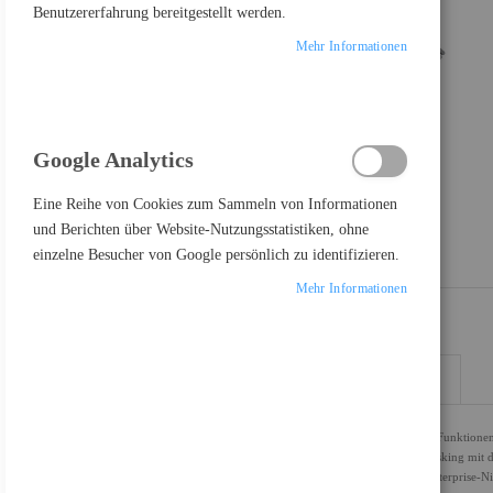
Benutzererfahrung bereitgestellt werden.
Mehr Informationen
Google Analytics
Eine Reihe von Cookies zum Sammeln von Informationen
und Berichten über Website-Nutzungsstatistiken, ohne
einzelne Besucher von Google persönlich zu identifizieren.
Mehr Informationen
DETAILS
MEHR INFORMATIONEN
Schlankes, modernes 16"-Business-Notebook mit robusten KI-Funktione
Optimiert für reaktionsschnelle Datenverarbeitung und Multitasking mit d
Umfangreicher Speicher, robuste Sicherheitsfunktionen auf Enterprise-N