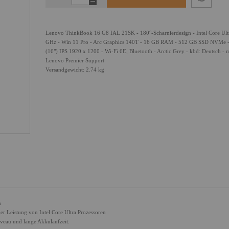
Lenovo ThinkBook 16 G8 IAL 21SK - 180°-Scharnierdesign - Intel Core Ult
GHz - Win 11 Pro - Arc Graphics 140T - 16 GB RAM - 512 GB SSD NVMe -
(16") IPS 1920 x 1200 - Wi-Fi 6E, Bluetooth - Arctic Grey - kbd: Deutsch - m
Lenovo Premier Support
Versandgewicht: 2.74 kg
n
er Leistung von Intel Core Ultra Prozessoren
iveau und lange Akkulaufzeit.