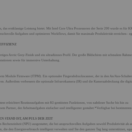
das erstklassige Leistung bietet. Mit Intel Core Ultra Prozessoren der Serie 200 wurde es für 
pruchsvolle Aufgaben und optimieren Workflows, damit Sie maximale Produktivität erreichen– eg
EFFIZIENZ
rtiges Arctic Grey-Finish und ein ultradünnes Profil. Der große Bildschirm mit schmalem Rahm
ntationen sowie für immersive Unterhaltung.
tform Module Firmware (fTPM). Ein optionaler Fingerabdruckscanner, der in den An/Aus-Schalter
hren. Außerdem verbessern die optionale Infrarotkamera (IR) und die Kameraabdeckung die digit
ent erleichtert Routineaufgaben mit KI-gestützten Funktionen, von nahtloser Suche bis hin zu
m Partner, der Arbeitsaufgaben einfacher und intelligenter gestaltet.*Verfügbar bei bestimmten
N STAND IST, AM PULS DER ZEIT
 Recheneinheit (NPU) ausgestattet, die bei anspruchsvollen Aufgaben sowohl Produktivität als 
n, die den Energieverbrauch intelligent verwalten und Sie den ganzen Tag lang unterstützen, ega