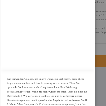
Ihr Gerät sicher und betriebsbereit bleibt. Dank Langlebigkeit und zuverl
KAMPFERPROBT
Wir folgen dem MIL-STD-810H-Standard des US-Verteidigungsministeriu
Langlebigkeit zu erreichen. Dank Erfüllung oder Übererfüllung von 12 
und rauen Bedingungen wie arktischer Wildnis, Sandstürmen, Extremtem
GLAUBWÜRDIGKEIT UND ZUSAMMENARBEIT
Unser Ziel ist es, smartere Technologien anzubieten, die eine bessere u
wir nach branchenführenden Labels und Zertifizierungen, die unser En
alle schaffen.
KONTAKT
Wir verwenden Cookies, um unsere Dienste zu verbessern, persönliche
Angebote zu machen und Ihre Erfahrung zu verbessern. Wenn Sie
Adresse: Zimbelstrasse 26/13127 Berlin
optionale Cookies unten nicht akzeptieren, kann Ihre Erfahrung
Berlin, Deutschland
beeinträchtigt werden. Wenn Sie mehr wissen möchten, lesen Sie bitte die
Datenschutz
-> Wir verwenden Cookies, um uns zu verbessern unsere
Email: info@f-m-shop.de
Dienstleistungen, machen Sie persönliche Angebote und verbessern Sie Ihr
Erlebnis. Wenn Sie optionale Cookies unten nicht akzeptieren, kann Ihre