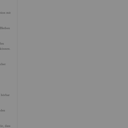
tion mit
 Bleiben
fen
 können.
acher
r hörbar
 den
ür, dass