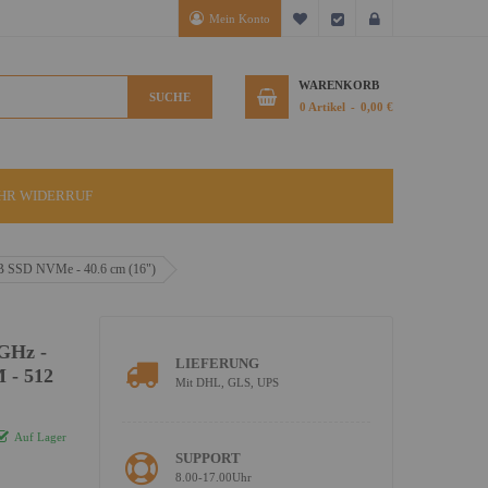
Mein Konto
Mein Wunschzettel
Kasse
Anmelden
WARENKORB
SUCHE
0
Artikel
0,00 €
IHR WIDERRUF
 GB SSD NVMe - 40.6 cm (16")
 GHz -
LIEFERUNG
 - 512
Mit DHL, GLS, UPS
Auf Lager
SUPPORT
8.00-17.00Uhr