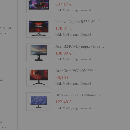
697,17 €
Inkl. MwSt., zzgl.
Versand
Lenovo Legion R27fc-30 - LED-Monitor - Gaming - gebogen - 68.6 cm (27")
KMUs und
178,81 €
al, wo
Inkl. MwSt., zzgl.
Versand
Acer B246WL ymiprx - B Series - LED-Monitor - 61 cm (24")
138,99 €
en
Inkl. MwSt., zzgl.
Versand
Acer Nitro VG240Y P6bip - VG0 Series - LCD-Monitor - Gaming - 61 cm (24")
88,16 €
ale
Inkl. MwSt., zzgl.
Versand
HP V24i G5 - LED-Monitor - 61 cm (24") (23.8" sichtbar) - 1920 x 1080 Full HD (1080p)
122,49 €
Inkl. MwSt., zzgl.
Versand
auch
l wie