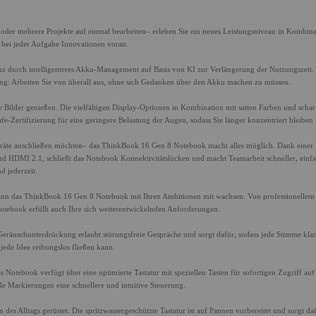
eos oder mehrere Projekte auf einmal bearbeiten– erleben Sie ein neues Leistungsniveau in Kombina
bei jeder Aufgabe Innovationen voran.
z durch intelligenteres Akku-Management auf Basis von KI zur Verlängerung der Nutzungszeit.
ung: Arbeiten Sie von überall aus, ohne sich Gedanken über den Akku machen zu müssen.
lder genießen. Die vielfältigen Display-Optionen in Kombination mit satten Farben und schar
fe-Zertifizierung für eine geringere Belastung der Augen, sodass Sie länger konzentriert bleiben
egeräte anschließen möchten– das ThinkBook 16 Gen 8 Notebook macht alles möglich. Dank einer
nd HDMI 2.1, schließt das Notebook Konnektivitätslücken und macht Teamarbeit schneller, einf
d jederzeit.
kann das ThinkBook 16 Gen 8 Notebook mit Ihren Ambitionen mit wachsen. Von professionellem
otebook erfüllt auch Ihre sich weiterentwickelnden Anforderungen.
e Geräuschunterdrückung erlaubt störungsfreie Gespräche und sorgt dafür, sodass jede Stimme kla
 jede Idee reibungslos fließen kann.
 Notebook verfügt über eine optimierte Tastatur mit speziellen Tasten für sofortigen Zugriff auf
le Markierungen eine schnellere und intuitive Steuerung.
s Alltags gerüstet. Die spritzwassergeschützte Tastatur ist auf Pannen vorbereitet und sorgt daf