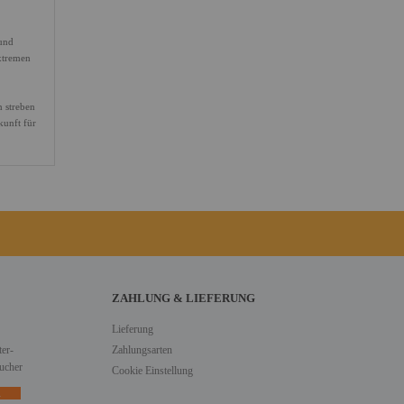
und
xtremen
n streben
kunft für
ZAHLUNG & LIEFERUNG
Lieferung
er-
Zahlungsarten
ucher
Cookie Einstellung
n