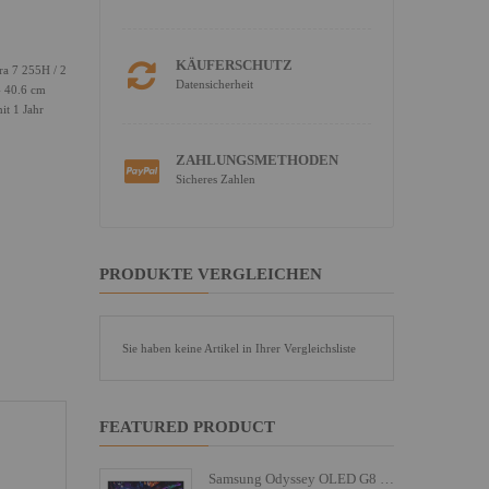
KÄUFERSCHUTZ
ra 7 255H / 2
Datensicherheit
 40.6 cm
it 1 Jahr
ZAHLUNGSMETHODEN
Sicheres Zahlen
PRODUKTE VERGLEICHEN
Sie haben keine Artikel in Ihrer Vergleichsliste
FEATURED PRODUCT
Samsung Odyssey OLED G8 S27FG810SU - G81SF Series - OLED-Monitor - Gaming - 68.6 cm (27")