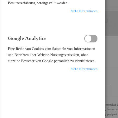
Benutzererfahrung bereitgestellt werden.
Mehr Informationen
Google Analytics
Eine Reihe von Cookies zum Sammeln von Informationen
und Berichten über Website-Nutzungsstatistiken, ohne
einzelne Besucher von Google persönlich zu identifizieren.
Mehr Informationen
DETAILS
MEHR INFORMATIONEN
Der ASUS NUC 15 Pro+ wurde für diejenigen entwickelt, die kompakte u
bietet Leistung mit einem 16-Kern Intel Core Ultra 7-Prozessor, der mit 
wodurch er für anspruchsvolle Anwendungen und Multitasking geeignet 