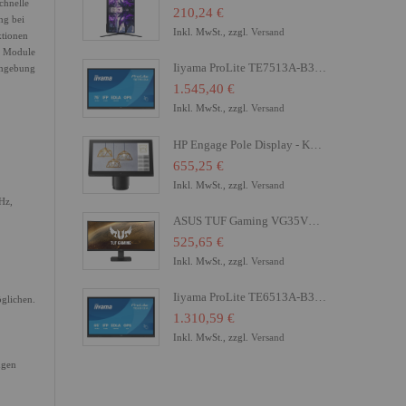
chnelle
210,24 €
ng bei
Inkl. MwSt., zzgl.
Versand
ktionen
rm Module
Iiyama ProLite TE7513A-B3AG - 190 cm (75") Diagonalklasse (189.3 cm (74.52")
umgebung
1.545,40 €
Inkl. MwSt., zzgl.
Versand
HP Engage Pole Display - Kundenanzeige - 16.8 cm (6.6")
655,25 €
Inkl. MwSt., zzgl.
Versand
Hz,
ASUS TUF Gaming VG35VQ - LED-Monitor - Gaming - gebogen - 88.98 cm (35")
525,65 €
Inkl. MwSt., zzgl.
Versand
Iiyama ProLite TE6513A-B3AG - 165 cm (65") Diagonalklasse (163.8 cm (64.5")
glichen.
1.310,59 €
Inkl. MwSt., zzgl.
Versand
ngen