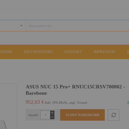
COTANK
EIZO MONITORE
KONTAKT
IMPRESSUM
ASUS NUC 15 Pro+ RNUC15CRSV700002 -
Barebone
952,63 €
Inkl. 19% MwSt., zzgl.
Versand
Anzahl
IN DEN WARENKORB