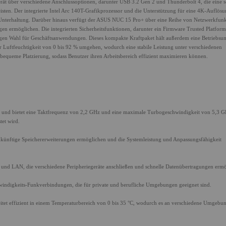
erät über verschiedene Anschlussoptionen, darunter USB 3.2 Gen 2 und Thunderbolt 4, die eine s
isten. Der integrierte Intel Arc 140T-Grafikprozessor und die Unterstützung für eine 4K-Auflösu
ur Unterhaltung. Darüber hinaus verfügt der ASUS NUC 15 Pro+ über eine Reihe von Netzwerkfun
gen ermöglichen. Die integrierten Sicherheitsfunktionen, darunter ein Firmware Trusted Platfo
sigen Wahl für Geschäftsanwendungen. Dieses kompakte Kraftpaket hält außerdem eine Betriebs
r Luftfeuchtigkeit von 0 bis 92 % umgehen, wodurch eine stabile Leistung unter verschiedenen
 bequeme Platzierung, sodass Benutzer ihren Arbeitsbereich effizient maximieren können.
tet und bietet eine Taktfrequenz von 2,2 GHz und eine maximale Turbogeschwindigkeit von 5,3 G
tet wird.
künftige Speichererweiterungen ermöglichen und die Systemleistung und Anpassungsfähigkeit
 und LAN, die verschiedene Peripheriegeräte anschließen und schnelle Datenübertragungen ermö
hwindigkeits-Funkverbindungen, die für private und berufliche Umgebungen geeignet sind.
itet effizient in einem Temperaturbereich von 0 bis 35 °C, wodurch es an verschiedene Umgebu