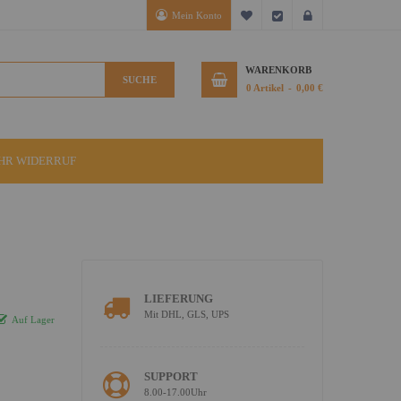
Mein Konto
Mein Wunschzettel
Kasse
Anmelden
WARENKORB
SUCHE
0
Artikel
0,00 €
IHR WIDERRUF
LIEFERUNG
Mit DHL, GLS, UPS
Auf Lager
SUPPORT
8.00-17.00Uhr