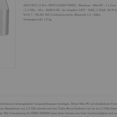
ASUS NUC 15 Pro+ RNUC15CRSV700002 - Barebone - Mini-PC - 1 x Core 
/ 2.2 GHz - vPro - RAM 0 GB - Arc Graphics 140T - 1GbE, 2.5GbE, Wi-Fi 6,
Wi-Fi 7 - WLAN: 802.11a/b/g/n/ac/ax/be, Bluetooth 5.4 - Silber
Versandgewicht: 1.6 kg
nd dennoch leistungsstarke Computerlösungen benötigen. Dieser Mini-PC mit ultrakleinem For
einer Basistaktrate von 2,2 GHz arbeitet und eine Turbo-Boost-Funktion von bis zu 5,3 GHz bietet
ist. Mit Unterstützung für DDR5 SDRAM bietet dieses System eine hohe Geschwindigkeit und zw