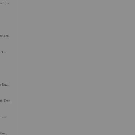
em 1,5-
zeigen,
d PC–
s Egal,
Ob Text,
rfere
 Kurz