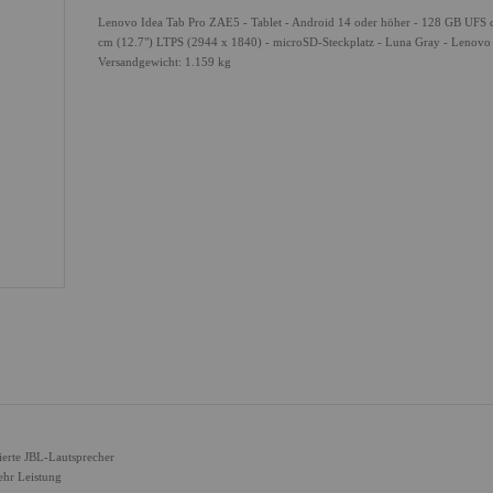
Lenovo Idea Tab Pro ZAE5 - Tablet - Android 14 oder höher - 128 GB UFS c
cm (12.7") LTPS (2944 x 1840) - microSD-Steckplatz - Luna Gray - Lenovo
Versandgewicht: 1.159 kg
ierte JBL-Lautsprecher
ehr Leistung