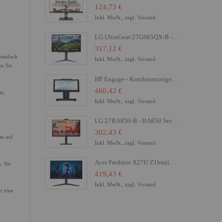
124,73 €
Inkl. MwSt., zzgl.
Versand
LG UltraGear 27GS85QX-B - LED-Monitor - Gaming - 68.4 cm (27")
317,12 €
 einfach
Inkl. MwSt., zzgl.
Versand
en Sie
HP Engage - Kundenanzeige - 16.8 cm (6.6") - Touchscreen
460,42 €
as,
Inkl. MwSt., zzgl.
Versand
LG 27BA850-B - BA850 Series - LED-Monitor - 68.6 cm (27")
302,43 €
um auf
Inkl. MwSt., zzgl.
Versand
Acer Predator X27U Z1bmiiprx - X Series - OLED-Monitor - Gaming - 68.6 cm (27")
. Sie
419,43 €
Inkl. MwSt., zzgl.
Versand
r eine