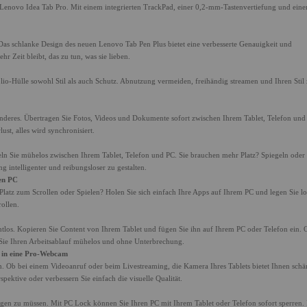
des Lenovo Idea Tab Pro. Mit einem integrierten TrackPad, einer 0,2-mm-Tastenvertiefung und ein
as schlanke Design des neuen Lenovo Tab Pen Plus bietet eine verbesserte Genauigkeit und
 Zeit bleibt, das zu tun, was sie lieben.
Folio-Hülle sowohl Stil als auch Schutz. Abnutzung vermeiden, freihändig streamen und Ihren Stil 
anderes. Übertragen Sie Fotos, Videos und Dokumente sofort zwischen Ihrem Tablet, Telefon un
ust, alles wird synchronisiert.
eln Sie mühelos zwischen Ihrem Tablet, Telefon und PC. Sie brauchen mehr Platz? Spiegeln oder
g intelligenter und reibungsloser zu gestalten.
en PC
latz zum Scrollen oder Spielen? Holen Sie sich einfach Ihre Apps auf Ihrem PC und legen Sie lo
rollen.
tlos. Kopieren Sie Content von Ihrem Tablet und fügen Sie ihn auf Ihrem PC oder Telefon ein. 
 Sie Ihren Arbeitsablauf mühelos und ohne Unterbrechung.
in eine Pro-Webcam
 Ob bei einem Videoanruf oder beim Livestreaming, die Kamera Ihres Tablets bietet Ihnen schä
spektive oder verbessern Sie einfach die visuelle Qualität.
sorgen zu müssen. Mit PC Lock können Sie Ihren PC mit Ihrem Tablet oder Telefon sofort sperren.