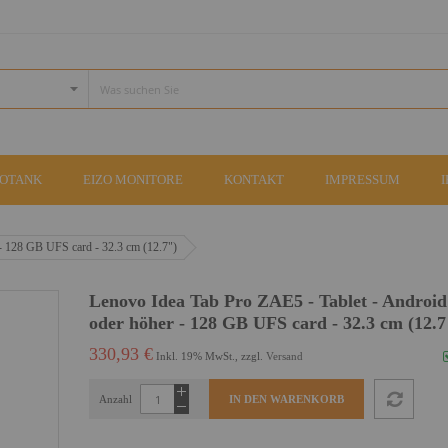
COTANK
EIZO MONITORE
KONTAKT
IMPRESSUM
 - 128 GB UFS card - 32.3 cm (12.7")
Lenovo Idea Tab Pro ZAE5 - Tablet - Android
oder höher - 128 GB UFS card - 32.3 cm (12.7
330,93 €
Inkl. 19% MwSt., zzgl.
Versand
Anzahl
IN DEN WARENKORB