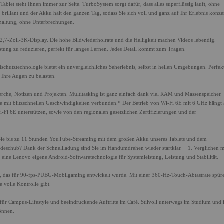
blet steht Ihnen immer zur Seite. TurboSystem sorgt dafür, dass alles superflüssig läuft, ohne
illant und der Akku hält den ganzen Tag, sodass Sie sich voll und ganz auf Ihr Erlebnis konze
haltung, ohne Unterbrechungen.
12,7-Zoll-3K-Display. Die hohe Bildwiederholrate und die Helligkeit machen Videos lebendig.
stung zu reduzieren, perfekt für langes Lernen. Jedes Detail kommt zum Tragen.
ndschutztechnologie bietet ein unvergleichliches Seherlebnis, selbst in hellen Umgebungen. Perfek
e Ihre Augen zu belasten.
he, Notizen und Projekten. Multitasking ist ganz einfach dank viel RAM und Massenspeicher.
 mit blitzschnellen Geschwindigkeiten verbunden.* Der Betrieb von Wi-Fi 6E mit 6 GHz hängt
-Fi 6E unterstützen, sowie von den regionalen gesetzlichen Zertifizierungen und der
n Sie bis zu 11 Stunden YouTube-Streaming mit dem großen Akku unseres Tablets und dem
adeschub? Dank der Schnellladung sind Sie im Handumdrehen wieder startklar. 1. Verglichen m
ine Lenovo eigene Android-Softwaretechnologie für Systemleistung, Leistung und Stabilität.
let, das für 90-fps-PUBG-Mobilgaming entwickelt wurde. Mit einer 360-Hz-Touch-Abtastrate spür
 volle Kontrolle gibt.
t für Campus-Lifestyle und beeindruckende Auftritte im Café. Stilvoll unterwegs im Studium und 
können.