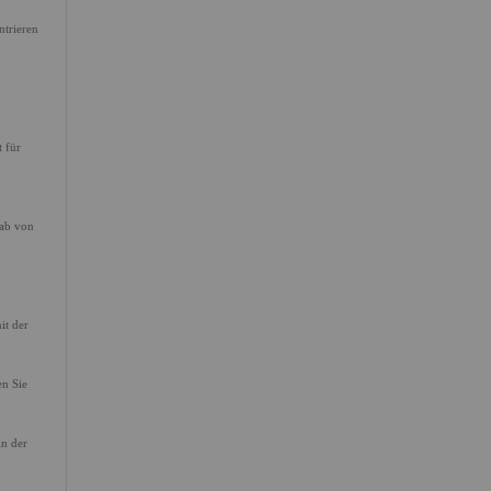
ntrieren
t für
 ab von
it der
en Sie
in der