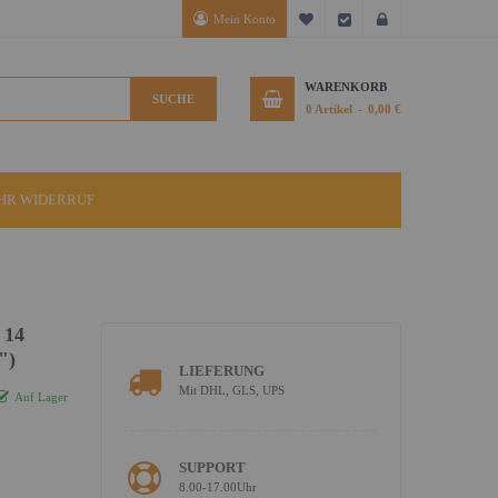
Mein Konto
Mein Wunschzettel
Kasse
Anmelden
WARENKORB
SUCHE
0
Artikel
0,00 €
IHR WIDERRUF
 14
")
LIEFERUNG
Mit DHL, GLS, UPS
Auf Lager
SUPPORT
8.00-17.00Uhr