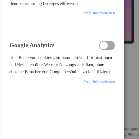
Benutzererfahrung bereitgestellt werden.
Mehr Informationen
Google Analytics
Eine Reihe von Cookies zum Sammeln von Informationen
und Berichten über Website-Nutzungsstatistiken, ohne
einzelne Besucher von Google persönlich zu identifizieren.
Mehr Informationen
DETAILS
MEHR INFORMATIONEN
Smarter lernen. Intensiver spielen. Bessere Anpassung.
Umfangreiches Kinoerlebnis: 12,7-Zoll-3K-Tablet, 4 Dolby Atmos-optim
Leistung der nächsten Generation: MediaTek Dimensity 8300 mit 60% m