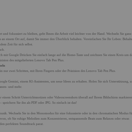
ert und fokussiert zu bleiben, geht Ihnen die Arbeit viel leichter von der Hand. Wechseln Sie ganz
 an einem Ort auf, damit Sie immer den Überblick behalten. Vereinfachen Sie Ihr Leben: Behalt
dem Zeit für sich selbst.
ch.
rch mit Google Drücken Sie einfach lange auf die Home-Taste und zeichnen Sie einen Kreis um d
ision des mitgelieferten Lenovo Tab Pen Plus.
eln
h in nur zwei Schritten, mit Ihren Fingern oder der Präzision des Lenovo Tab Pen Plus.
oogle Gemini, einem KI-Assistenten, um neue Ideen zu erhalten. Holen Sie sich Unterstützung, 
lanen- und mehr.
einem Schritt Unterrichtsnotizen oder Videoscreenshots überall auf Ihrem Bildschirm markieren
 speichern Sie ihn als PDF oder JPG. So einfach ist das!
musik. Wechseln Sie in den Monomodus für eine fokussierte oder in den chromatischen Modus fü
avon, ob Sie ruhige Melodien zum Konzentrieren, entspannende Beats zum Relaxen oder etwas
 den perfekten Soundtrack parat.