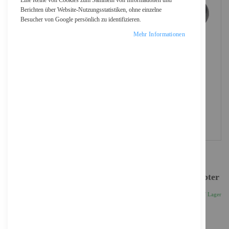
Eine Reihe von Cookies zum Sammeln von Informationen und
Berichten über Website-Nutzungsstatistiken, ohne einzelne
Besucher von Google persönlich zu identifizieren.
Mehr Informationen
StarTech.com 3-Port USB-C auf DisplayPort Adapter
53,18 €
Inkl. 19% MwSt., zzgl.
Versand
Auf Lager
Anzahl
IN DEN WARENKORB