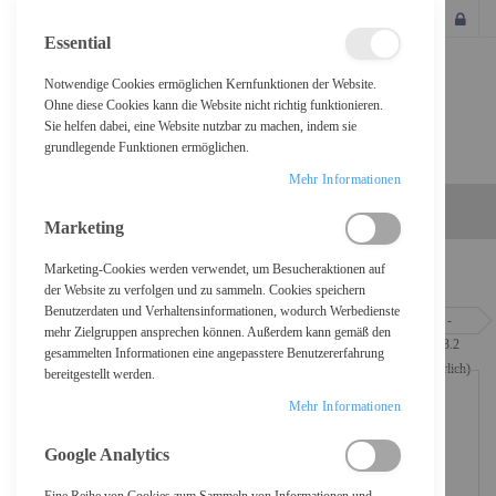
SCHLIESSEN
Essential
Notwendige Cookies ermöglichen Kernfunktionen der Website.
Ohne diese Cookies kann die Website nicht richtig funktionieren.
Sie helfen dabei, eine Website nutzbar zu machen, indem sie
grundlegende Funktionen ermöglichen.
Mehr Informationen
Marketing
Marketing-Cookies werden verwendet, um Besucheraktionen auf
Home
der Website zu verfolgen und zu sammeln. Cookies speichern
Benutzerdaten und Verhaltensinformationen, wodurch Werbedienste
ASUS ProArt X870E-CREATOR WIFI - Motherboard - ATX - Socket AM5 -
mehr Zielgruppen ansprechen können. Außerdem kann gemäß den
AMD X870E Chipsatz - USB4, USB-C 3.2 Gen 2x2, USB 3.2 Gen 2, USB 3.2
gesammelten Informationen eine angepasstere Benutzererfahrung
Gen 1 - Wi-Fi 7, 10 Gigabit LAN, Bluetooth - Onboard-Grafik (CPU erforderlich)
bereitgestellt werden.
Mehr Informationen
Google Analytics