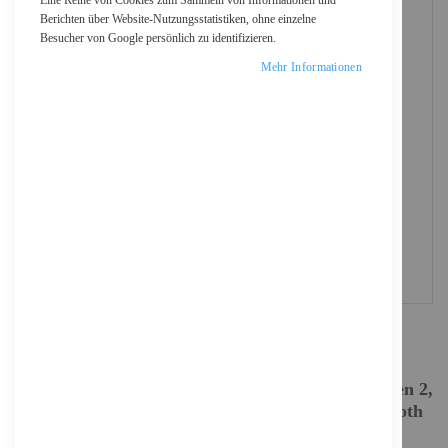
Eine Reihe von Cookies zum Sammeln von Informationen und
Berichten über Website-Nutzungsstatistiken, ohne einzelne
Besucher von Google persönlich zu identifizieren.
Mehr Informationen
ASUS ProArt X870E-CREATOR WIFI -
Motherboard - ATX - Socket AM5 - AMD X870E
Chipsatz - USB4, USB-C 3.2 Gen 2x2, USB 3.2 Gen 2,
USB 3.2 Gen 1 - Wi-Fi 7, 10 Gigabit LAN, Bluetooth
- Onboard-Grafik (CPU erforderlich)