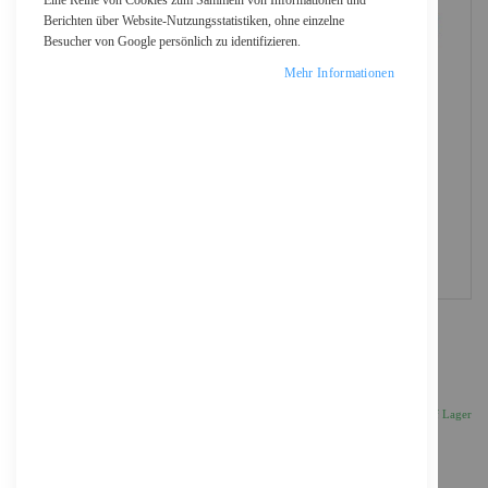
Eine Reihe von Cookies zum Sammeln von Informationen und
Berichten über Website-Nutzungsstatistiken, ohne einzelne
Besucher von Google persönlich zu identifizieren.
Mehr Informationen
Brother Papierrollenhalter - für PocketJet
54,74 €
Inkl. 19% MwSt., zzgl.
Versand
Auf Lager
Anzahl
IN DEN WARENKORB