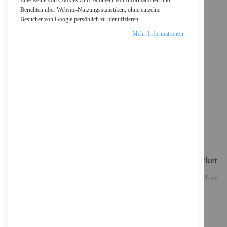
Eine Reihe von Cookies zum Sammeln von Informationen und
Berichten über Website-Nutzungsstatistiken, ohne einzelne
Besucher von Google persönlich zu identifizieren.
Mehr Informationen
ASUS S14NA-U12 - Motherboard - SSI CEB - Socket
648,92 €
Inkl. 19% MwSt., zzgl.
Versand
Auf Lager
Anzahl
IN DEN WARENKORB