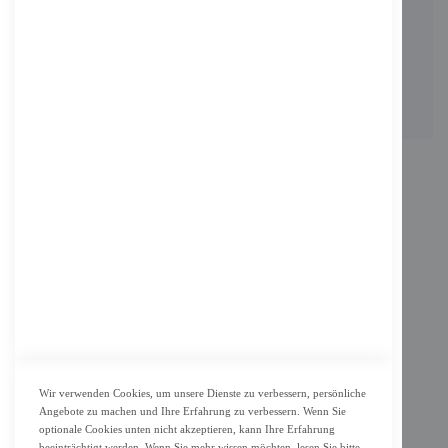
Adresse: Zimbelstrasse 26/13127 Berlin
Berlin, Deutschland
Email: info@f-m-shop.de
INFORMATION
Impressum
AGB
Datenschutz
KUNDENSERVICE
Bestellvorgang
Widerrufsbelehrung und Muster-Widerrufsformular für Verbraucher
Vertrag widerrufen
Wir verwenden Cookies, um unsere Dienste zu verbessern, persönliche
Angebote zu machen und Ihre Erfahrung zu verbessern. Wenn Sie
ZAHLUNG & LIEFERUNG
optionale Cookies unten nicht akzeptieren, kann Ihre Erfahrung
beeinträchtigt werden. Wenn Sie mehr wissen möchten, lesen Sie bitte