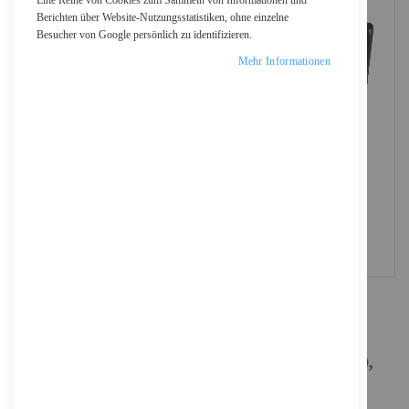
Eine Reihe von Cookies zum Sammeln von Informationen und
Berichten über Website-Nutzungsstatistiken, ohne einzelne
Besucher von Google persönlich zu identifizieren.
Mehr Informationen
ASUS ROG STRIX LC III 360 ARGB LCD -
Prozessor-Flüssigkeitskühlsystem - (für: LGA1700,
LGA1200, LGA115x Socket, AM4, AM5)