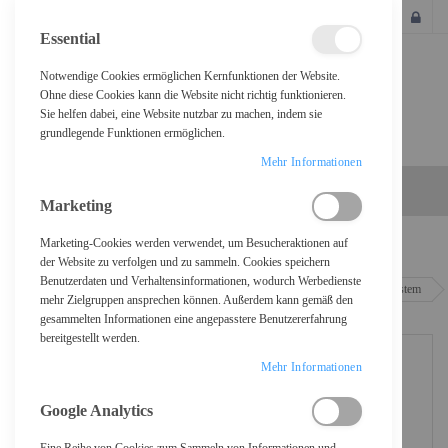
SCHLIESSEN
Essential
Notwendige Cookies ermöglichen Kernfunktionen der Website.
Ohne diese Cookies kann die Website nicht richtig funktionieren.
Sie helfen dabei, eine Website nutzbar zu machen, indem sie
grundlegende Funktionen ermöglichen.
Mehr Informationen
Marketing
Marketing-Cookies werden verwendet, um Besucheraktionen auf
Home
der Website zu verfolgen und zu sammeln. Cookies speichern
Benutzerdaten und Verhaltensinformationen, wodurch Werbedienste
ASUS ROG STRIX LC III 360 ARGB LCD - Prozessor-Flüssigkeitskühlsystem
mehr Zielgruppen ansprechen können. Außerdem kann gemäß den
- (für: LGA1700, LGA1200, LGA115x Socket, AM4, AM5)
gesammelten Informationen eine angepasstere Benutzererfahrung
bereitgestellt werden.
Mehr Informationen
Google Analytics