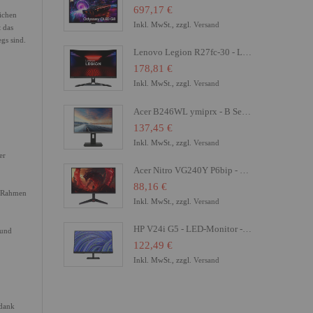
697,17 €
ichen
Inkl. MwSt., zzgl.
Versand
t das
gs sind.
Lenovo Legion R27fc-30 - LED-Monitor - Gaming - gebogen - 68.6 cm (27")
178,81 €
Inkl. MwSt., zzgl.
Versand
Acer B246WL ymiprx - B Series - LED-Monitor - 61 cm (24")
137,45 €
Inkl. MwSt., zzgl.
Versand
er
Acer Nitro VG240Y P6bip - VG0 Series - LCD-Monitor - Gaming - 61 cm (24")
88,16 €
m Rahmen
Inkl. MwSt., zzgl.
Versand
HP V24i G5 - LED-Monitor - 61 cm (24") (23.8" sichtbar) - 1920 x 1080 Full HD (1080p)
 und
122,49 €
Inkl. MwSt., zzgl.
Versand
 dank