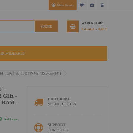
Mein Konto
Mein Wunschzettel
Kasse
Anmelden
WARENKORB
SUCHE
0
Artikel
0,00 €
IHR WIDERRUF
 RAM - 1.024 TB SSD NVMe - 35.6 cm (14")
0°-
.2 GHz -
LIEFERUNG
GB RAM -
Mit DHL, GLS, UPS
Auf Lager
SUPPORT
8.00-17.00Uhr