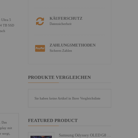
KÄUFERSCHUTZ
 Ultra 5
Datensicherheit
024 TB SSD
tsch
ZAHLUNGSMETHODEN
Sicheres Zahlen
PRODUKTE VERGLEICHEN
Sie haben keine Artikel in Ihrer Vergleichsliste
FEATURED PRODUCT
. Das
splay mit
 sorgt,
Samsung Odyssey OLED G8 S27FG810SU - G81SF Series - OLED-Monitor - Gaming - 68.6 cm (27")