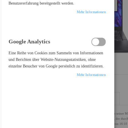
Benutzererfahrung bereitgestellt werden.
Mehr Informationen
Google Analytics
Eine Reihe von Cookies zum Sammeln von Informationen
und Berichten über Website-Nutzungsstatistiken, ohne
einzelne Besucher von Google persönlich zu identifizieren.
Mehr Informationen
DETAILS
MEHR INFORMATIONEN
Das Acer TravelMate P6 14, Modell TMP614-73-TCO, setzt mit seiner Mi
Herzstück dieses Notebooks ist der Intel Core Ultra 5 Prozessor, der d
einer Auflösung von 2880 x 1800 und einem Seitenverhältnis von 16:10 