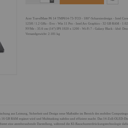
Acer TravelMate P6 14 TMP614-73-TCO - 180°-Scharnierdesign - Intel Core
125H / 1.2 GHz - Evo - Win 11 Pro - Intel Arc Graphics - 32 GB RAM - 1.
NVMe - 35.6 cm (14") IPS 1920 x 1200 - Wi-Fi 7 - Galaxy Black - kbd: Deu
Versandgewicht: 2.181 kg
schung aus Leistung, Sicherheit und Design neue Maßstäbe im Bereich des mobilen Computings
urch 16 GB RAM ergänzt wird und Multitasking nahtlos und effizient macht. Das 14-Zoll-OLED-Di
bietet eine atemberaubende Darstellung, während die KI-Rauschunterdrückungstechnologie dafür