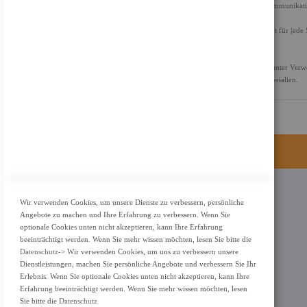
Acer Purified Voice mit AI-Rauschreduzierung kristallklare Kommunikat
Bleib überall in Verbindung
Ob unterwegs oder am Schreibtisch– das TravelMate P6 verfügt für jede S
Geschäftsreisende brauchen.
Ausgelegt auf Nachhaltigkeit
Das TravelMate P6 ist EPEAT-registriert, TCO-zertifiziert und unter Ver
umweltbewusste Verpackungen aus zu 100% recycelbaren Materialien.
KONTAKT
Wir verwenden Cookies, um unsere Dienste zu verbessern, persönliche
Angebote zu machen und Ihre Erfahrung zu verbessern. Wenn Sie
Adresse: Zimbelstrasse 26/13127 Berlin
optionale Cookies unten nicht akzeptieren, kann Ihre Erfahrung
Berlin, Deutschland
beeinträchtigt werden. Wenn Sie mehr wissen möchten, lesen Sie bitte die
Datenschutz
-> Wir verwenden Cookies, um uns zu verbessern unsere
Email: info@f-m-shop.de
Dienstleistungen, machen Sie persönliche Angebote und verbessern Sie Ihr
Erlebnis. Wenn Sie optionale Cookies unten nicht akzeptieren, kann Ihre
Erfahrung beeinträchtigt werden. Wenn Sie mehr wissen möchten, lesen
Sie bitte die
Datenschutz