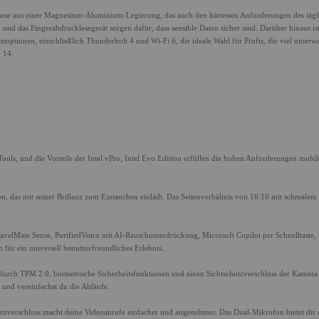
use aus einer Magnesium-Aluminium-Legierung, das auch den härtesten Anforderungen des tägl
nd das Fingerabdrucklesegerät sorgen dafür, dass sensible Daten sicher sind. Darüber hinaus is
soptionen, einschließlich Thunderbolt 4 und Wi-Fi 6, die ideale Wahl für Profis, die viel unterwe
 14.
Tools, und die Vorteile der Intel vPro, Intel Evo Edition erfüllen die hohen Anforderungen mobil
, das mit seiner Brillanz zum Eintauchen einlädt. Das Seitenverhältnis von 16:10 mit schmale
avelMate Sense, PurifiedVoice mit AI-Rauschunterdrückung, Microsoft Copilot per Schnelltaste,
für ein universell benutzerfreundliches Erlebnis.
 durch TPM 2.0, biometrische Sicherheitsfunktionen und einen Sichtschutzverschluss der Kamera
 und vereinfachst du die Abläufe.
verschluss macht deine Videoanrufe einfacher und angenehmer. Das Dual-Mikrofon bietet dir