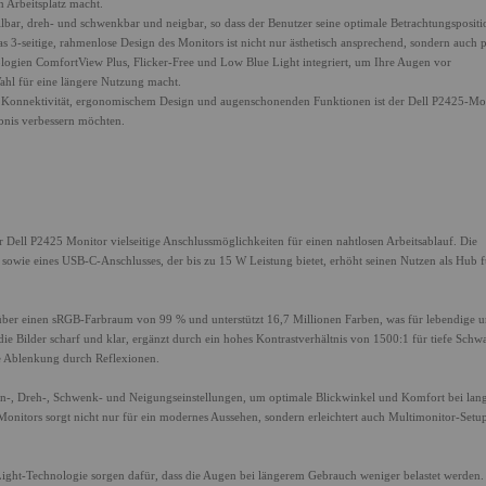
n Arbeitsplatz macht.
lbar, dreh- und schwenkbar und neigbar, so dass der Benutzer seine optimale Betrachtungspositi
s 3-seitige, rahmenlose Design des Monitors ist nicht nur ästhetisch ansprechend, sondern auch p
logien ComfortView Plus, Flicker-Free und Low Blue Light integriert, um Ihre Augen vor
hl für eine längere Nutzung macht.
er Konnektivität, ergonomischem Design und augenschonenden Funktionen ist der Dell P2425-Mo
ebnis verbessern möchten.
r Dell P2425 Monitor vielseitige Anschlussmöglichkeiten für einen nahtlosen Arbeitsablauf. Die
wie eines USB-C-Anschlusses, der bis zu 15 W Leistung bietet, erhöht seinen Nutzen als Hub f
er einen sRGB-Farbraum von 99 % und unterstützt 16,7 Millionen Farben, was für lebendige 
ie Bilder scharf und klar, ergänzt durch ein hohes Kontrastverhältnis von 1500:1 für tiefe Schw
ie Ablenkung durch Reflexionen.
hen-, Dreh-, Schwenk- und Neigungseinstellungen, um optimale Blickwinkel und Komfort bei lan
 Monitors sorgt nicht nur für ein modernes Aussehen, sondern erleichtert auch Multimonitor-Setu
ight-Technologie sorgen dafür, dass die Augen bei längerem Gebrauch weniger belastet werden.