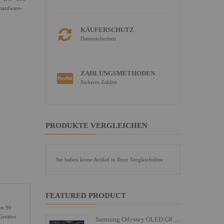
dhardware-
KÄUFERSCHUTZ
Datensicherheit
ZAHLUNGSMETHODEN
Sicheres Zahlen
PRODUKTE VERGLEICHEN
Sie haben keine Artikel in Ihrer Vergleichsliste
FEATURED PRODUCT
en 99
Geräten
Samsung Odyssey OLED G8 S27FG810SU - G81SF Series - OLED-Monitor - Gaming - 68.6 cm (27")