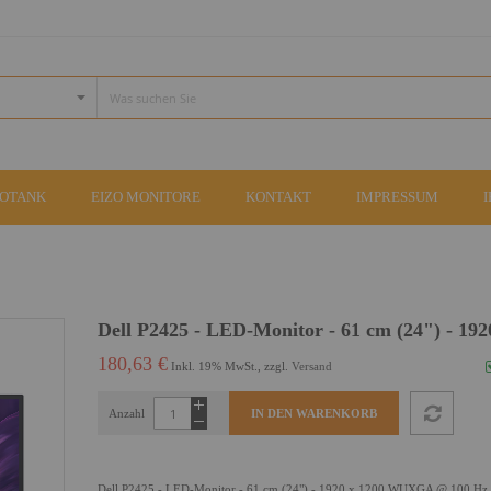
COTANK
EIZO MONITORE
KONTAKT
IMPRESSUM
Dell P2425 - LED-Monitor - 61 cm (24") - 192
180,63 €
Inkl. 19% MwSt., zzgl.
Versand
Anzahl
IN DEN WARENKORB
Dell P2425 - LED-Monitor - 61 cm (24") - 1920 x 1200 WUXGA @ 100 Hz -