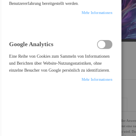
Benutzererfahrung bereitgestellt werden.
Mehr Informationen
Google Analytics
Eine Reihe von Cookies zum Sammeln von Informationen
und Berichten über Website-Nutzungsstatistiken, ohne
einzelne Besucher von Google persönlich zu identifizieren.
Mehr Informationen
DETAILS
MEHR INFORMATIONEN
Der Dell P2425 Monitor erfüllt die Anforderungen professioneller Anwe
ergonomischen Funktionen suchen. Dieser 24-Zoll-Monitor bietet eine na
%igen sRGB-Farbraum für eine genaue Farbwiedergabe ergänzt wird. Da