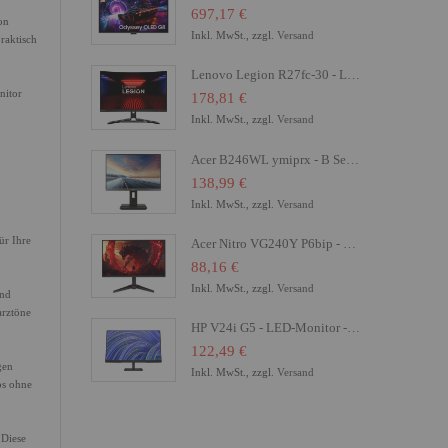
697,17 €
on
Inkl. MwSt., zzgl.
Versand
raktisch
Lenovo Legion R27fc-30 - LED-Monitor - Gaming - gebogen - 68.6 cm (27")
nitor
178,81 €
Inkl. MwSt., zzgl.
Versand
Acer B246WL ymiprx - B Series - LED-Monitor - 61 cm (24")
138,99 €
Inkl. MwSt., zzgl.
Versand
ür Ihre
Acer Nitro VG240Y P6bip - VG0 Series - LCD-Monitor - Gaming - 61 cm (24")
88,16 €
Inkl. MwSt., zzgl.
Versand
und
arztöne
HP V24i G5 - LED-Monitor - 61 cm (24") (23.8" sichtbar) - 1920 x 1080 Full HD (1080p)
122,49 €
gen
Inkl. MwSt., zzgl.
Versand
ps ohne
 Diese