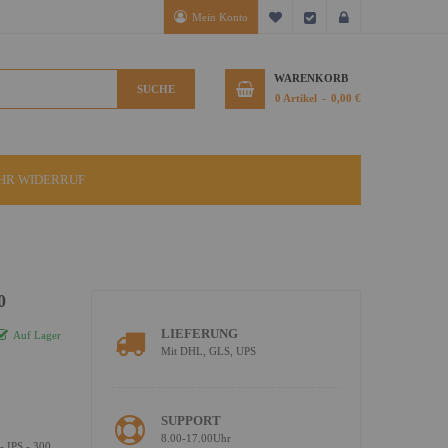
Mein Konto
Mein Wunschzettel
Kasse
Anmelden
WARENKORB
SUCHE
0
Artikel
0,00 €
IHR WIDERRUF
0
LIEFERUNG
Auf Lager
Mit DHL, GLS, UPS
SUPPORT
8.00-17.00Uhr
 IPS - 300